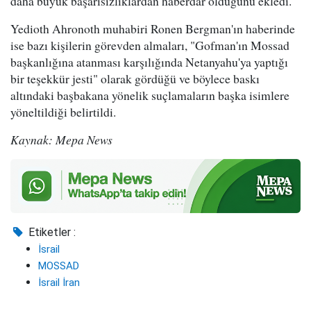
daha büyük başarısızlıklardan haberdar olduğunu ekledi.
Yedioth Ahronoth muhabiri Ronen Bergman'ın haberinde
ise bazı kişilerin görevden almaları, "Gofman'ın Mossad
başkanlığına atanması karşılığında Netanyahu'ya yaptığı
bir teşekkür jesti" olarak gördüğü ve böylece baskı
altındaki başbakana yönelik suçlamaların başka isimlere
yöneltildiği belirtildi.
Kaynak: Mepa News
Etiketler :
İsrail
MOSSAD
İsrail İran