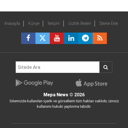
Anasayfa
Künye
İletişim
Gizlilik İlkeleri
Sitene Ekle
Mepa News
© 2026
Sitemizde kullanılan içerik ve görsellerin tüm hakları saklıdır, izinsiz
kullanımı hukuki yaptırıma tabidir.