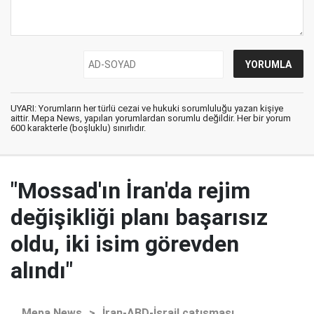
UYARI: Yorumların her türlü cezai ve hukuki sorumluluğu yazan kişiye
aittir. Mepa News, yapılan yorumlardan sorumlu değildir. Her bir yorum
600 karakterle (boşluklu) sınırlıdır.
"Mossad'ın İran'da rejim
değişikliği planı başarısız
oldu, iki isim görevden
alındı"
Mepa News
>
İran-ABD-İsrail çatışması