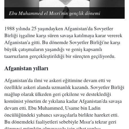
Ebu Muhammed el Mısri'nin gençlik dönemi
1988 yılında 25 yaşındayken Afganistan'da Sovyetler
Birliği işgaline karşı süren savaşa katılmaya karar vererek
Afganistan'a gitti. Bu dönemde Sovyetler Birliği'ne karşı
büyük çatışmaların yaşandığı ve geniş kapsamlı
taarruzların gerçekleştirildiği bir süreçten geçiliyordu.
Afganistan yılları
Afganistan'da ilmi ve askeri eğitimine devam etti ve
özellikle askeri alanda uzmanlık kazandı. Sovyetler Birliği
mağlup olarak ülkeden geri çekilene ve desteklediği
komünist yönetim de yıkılana kadar Afganistan'da savaşa
devam etti. Ebu Muhammed, Usame bin Ladin
öncülüğündeki yabancı savaşçılarla birlikte hareket etti.
Bu dönemdeki faaliyetleri sebebiyle Mısır'a tekrar geri
dönmesi mümkün olmayacağı için cihat yanlısı