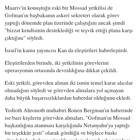
Maariv'in konuştuğu eski bir Mossad yetkilisi de
Gofman'ın başbakanın askeri sekreteri olarak görev
yaptığı dönemde plan üzerinde çalıştığını ancak şimdi
"bizzat kendisinin desteklediği ve teşvik ettiği plana karşı
çıktığını" söyledi.
İsrail'in kamu yayıncısı Kan da eleştirileri haberleştirdi.
Eleştirilerden birinde, iki yetkilinin görevlerini
operasyonun ortasında devraldığına dikkat çekildi.
Eski yetkili, görevden alınan iki ismin temel karar alıcılar
olmadığını söyledi ve görevden almalara yol açmayan
daha büyük başarısızlıklardan haberdar olduğunu ekledi.
Yedioth Ahronoth muhabiri Ronen Bergman'ın haberinde
ise bazı kişilerin görevden almaları, "Gofman'ın Mossad
başkanlığına atanması karşılığında Netanyahu'ya yaptığı
bir teşekkür jesti" olarak gördüğü ve böylece baskı
altındaki başbakana yönelik suçlamaların başka isimlere