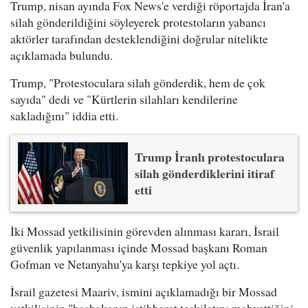
Trump, nisan ayında Fox News'e verdiği röportajda İran'a
silah gönderildiğini söyleyerek protestoların yabancı
aktörler tarafından desteklendiğini doğrular nitelikte
açıklamada bulundu.
Trump, "Protestoculara silah gönderdik, hem de çok
sayıda" dedi ve "Kürtlerin silahları kendilerine
sakladığını" iddia etti.
Trump İranlı protestoculara
silah gönderdiklerini itiraf
etti
İki Mossad yetkilisinin görevden alınması kararı, İsrail
güvenlik yapılanması içinde Mossad başkanı Roman
Gofman ve Netanyahu'ya karşı tepkiye yol açtı.
İsrail gazetesi Maariv, ismini açıklamadığı bir Mossad
yetkilisinin "başbakanın istihbarat teşkilatını mahvettiğini