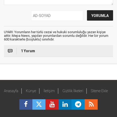
UYARI: Yorumların her türlü cezai ve hukuki sorumluluğu yazan kişiye
aittir. Mepa News, yapılan yorumlardan sorumlu değildir. Her bir yorum
600 karakterle (boşluklu) sınırlıdır.
1 Yorum
Anasayfa
Künye
İletişim
Gizlilik İlkeleri
Sitene Ekle