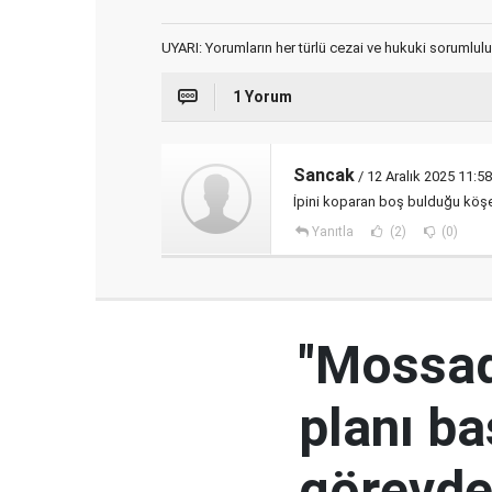
UYARI: Yorumların her türlü cezai ve hukuki sorumlulu
1 Yorum
Sancak
/ 12 Aralık 2025 11:58
İpini koparan boş bulduğu köşey
Yanıtla
(2)
(0)
"Mossad'
planı ba
görevden