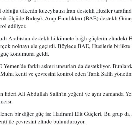
 olduğu ülkenin kuzeybatısı İran destekli Husiler tarafınd
yük ölçüde Birleşik Arap Emirlikleri (BAE) destekli Gün
ol ediliyor.
i Arabistan destekli hükümete bağlı güçlerin elindeki 
 birçok noktayı ele geçirdi. Böylece BAE, Husilerle birlikt
n güç konumuna geldi.
Yemen'de farklı askeri unsurları da destekliyor. Bunlard
i Muha kenti ve çevresini kontrol eden Tarık Salih yönet
en lideri Ali Abdullah Salih'in yeğeni ve aynı zamanda 
mcısı.
lenen bir diğer güç ise Hadrami Elit Güçleri. Bu grup da
nti ile çevresini elinde bulunduruyor.