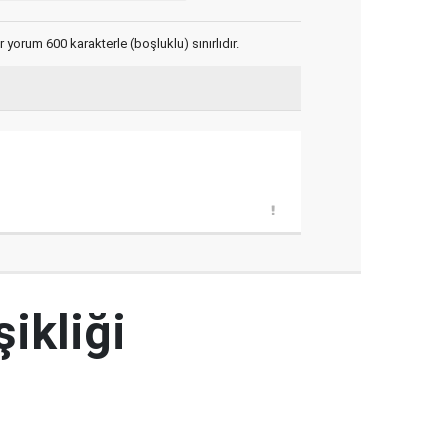
yorum 600 karakterle (boşluklu) sınırlıdır.
şikliği