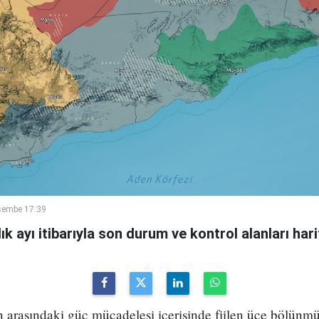
rşembe 17:39
k ayı itibarıyla son durum ve kontrol alanları hari
ın arasındaki güç mücadelesi içerisinde fiilen üçe bölün