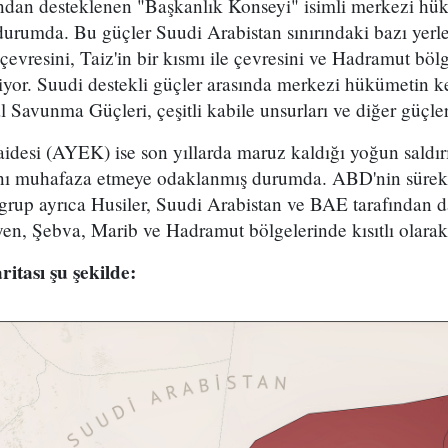
ından desteklenen "Başkanlık Konseyi" isimli merkezi hük
 durumda. Bu güçler Suudi Arabistan sınırındaki bazı yerle
çevresini, Taiz'in bir kısmı ile çevresini ve Hadramut böl
diyor. Suudi destekli güçler arasında merkezi hükümetin ke
sal Savunma Güçleri, çeşitli kabile unsurları ve diğer güçler
idesi (AYEK) ise son yıllarda maruz kaldığı yoğun saldır
ını muhafaza etmeye odaklanmış durumda. ABD'nin sürekl
i grup ayrıca Husiler, Suudi Arabistan ve BAE tarafından d
, Şebva, Marib ve Hadramut bölgelerinde kısıtlı olarak v
tası şu şekilde: