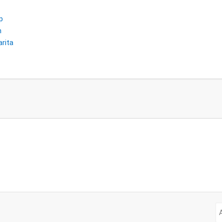
p
m
rita