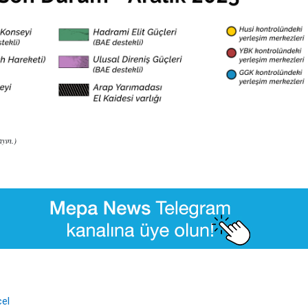
ayın.)
el