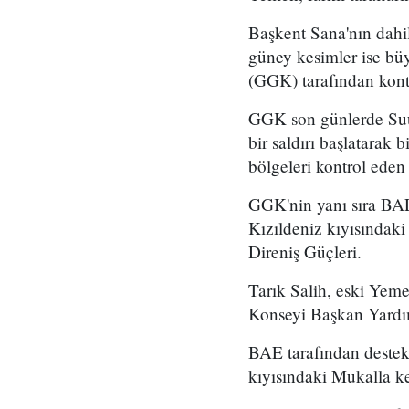
Başkent Sana'nın dahil
güney kesimler ise bü
(GGK) tarafından kontr
GGK son günlerde Suud
bir saldırı başlatarak
bölgeleri kontrol ede
GGK'nin yanı sıra BAE 
Kızıldeniz kıyısındak
Direniş Güçleri.
Tarık Salih, eski Yem
Konseyi Başkan Yardı
BAE tarafından destek
kıyısındaki Mukalla ke