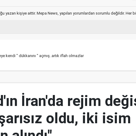
ğu yazan kişiye aittir. Mepa News, yapılan yorumlardan sorumlu değildir. Her bir 
e kendi " dükkanını " açmış..artık iflah olmazlar
ın İran'da rejim deği
şarısız oldu, iki isim
 alındı"