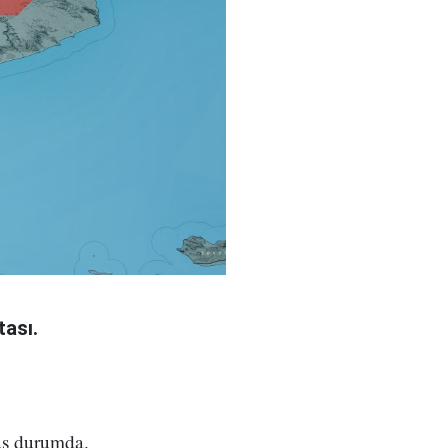
tası.
müş durumda.