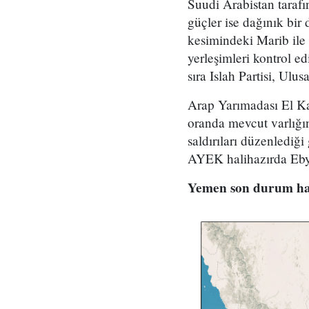
Suudi Arabistan taraf
güçler ise dağınık bir
kesimindeki Marib ile 
yerleşimleri kontrol e
sıra Islah Partisi, Ulu
Arap Yarımadası El Ka
oranda mevcut varlığ
saldırıları düzenlediğ
AYEK halihazırda Ebyen
Yemen son durum hari