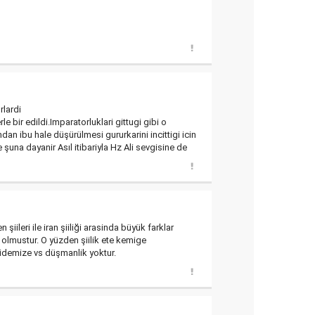
rlardi
 bir edildi.Imparatorluklari gittugi gibi o
ndan ibu hale düşürülmesi gururkarini incittigi icin
una dayanir Asıl itibariyla Hz Ali sevgisine de
şiileri ile iran şiiliği arasinda büyük farklar
l olmustur. O yüzden şiilik ete kemige
alidemize vs düşmanlik yoktur.