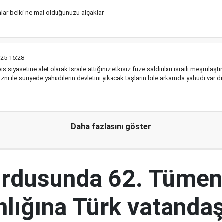
nlar belki ne mal olduğunuzu alçaklar
025 15:28
 siyasetine alet olarak İsraile attığınız etkisiz füze saldırıları israili meşrulaş
izni ile suriyede yahudilerin devletini yıkacak taşların bile arkamda yahudi va
Daha fazlasını göster
ordusunda 62. Tümen
lığına Türk vatandaş