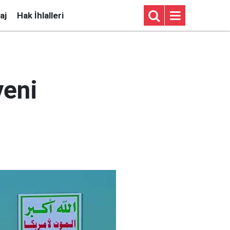
aj
Hak İhlalleri
yeni