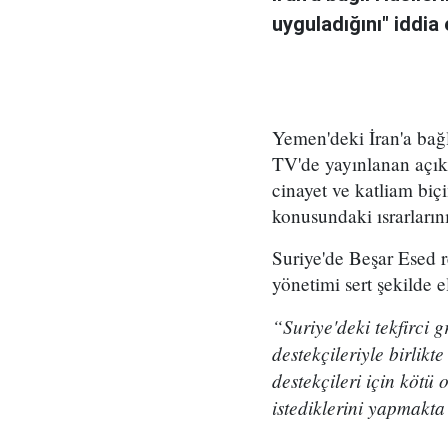
uyguladığını" iddia e
Yemen'deki İran'a bağl
TV'de yayınlanan açıkl
cinayet ve katliam biç
konusundaki ısrarların
Suriye'de Beşar Esed r
yönetimi sert şekilde e
“Suriye'deki tekfirci g
destekçileriyle birlikt
destekçileri için kötü
istediklerini yapmakta