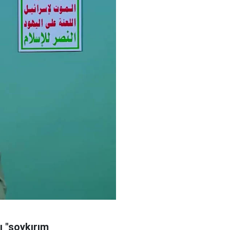
şı "soykırım