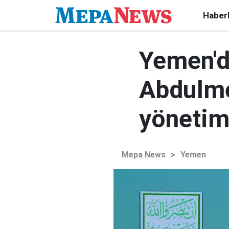
Haber
Yemen'de
Abdulmel
yönetimi
Mepa News
>
Yemen