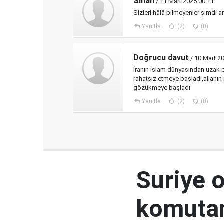
Sinan
/ 11 Mart 2025 00:11
Sizleri hâlâ bilmeyenler şimdi a
Yanıtla
(2)
(0)
Doğrucu davut
/ 10 Mart 2
İranın islam dünyasından uzak pis
rahatsız etmeye başladı,allahın 
gözükmeye başladı
Yanıtla
(2)
(0)
Suriye 
komutan