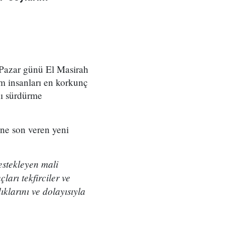
 Pazar günü El Masirah
m insanları en korkunç
nı sürdürme
ine son veren yeni
destekleyen mali
ları tekfirciler ve
klarını ve dolayısıyla