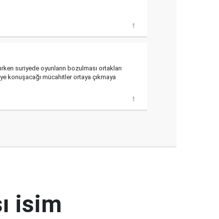
tırırken suriyede oyunların bozulması ortakları
r diye konuşacağı mücahitler ortaya çıkmaya
ı isim