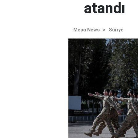
atandı
Mepa News
>
Suriye