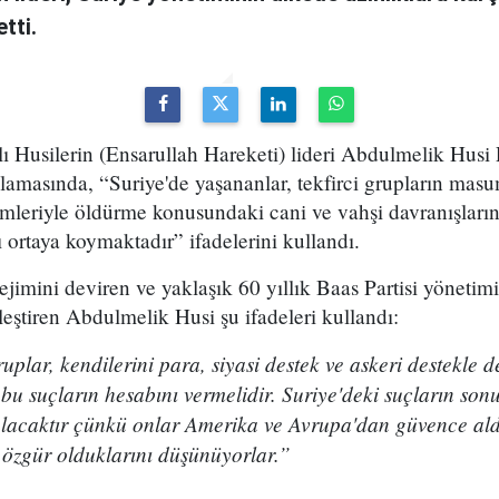
tti.
ı Husilerin (Ensarullah Hareketi) lideri Abdulmelik Husi
amasında, “Suriye'de yaşananlar, tekfirci grupların masu
imleriyle öldürme konusundaki cani ve vahşi davranışları
ı ortaya koymaktadır” ifadelerini kullandı.
ejimini deviren ve yaklaşık 60 yıllık Baas Partisi yönetim
leştiren Abdulmelik Husi şu ifadeleri kullandı:
ruplar, kendilerini para, siyasi destek ve askeri destekle 
e bu suçların hesabını vermelidir. Suriye'deki suçların sonuç
 olacaktır çünkü onlar Amerika ve Avrupa'dan güvence aldı
 özgür olduklarını düşünüyorlar.”