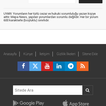
UYARI: Yorumların her türlü cezai ve hukuki sorumluluğu yazan kişiye
aittir. Mepa News, yapılan yorumlardan sorumlu değildir. Her bir yorum
600 karakterle (boşluklu) sınırlıdır.
Anasayfa
Künye
İletişim
Gizlilik İlkeleri
Sitene Ekle