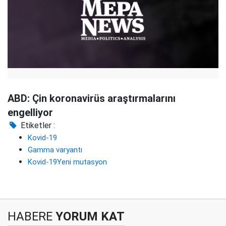
ABD: Çin koronavirüs araştırmalarını
engelliyor
Etiketler :
Kovid-19
Gamma varyantı
Kovid-19Yeni mutasyon
HABERE
YORUM KAT