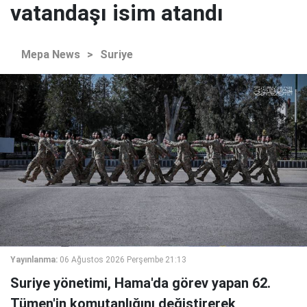
vatandaşı isim atandı
Mepa News
>
Suriye
Yayınlanma:
06 Ağustos 2026 Perşembe 21:13
Suriye yönetimi, Hama'da görev yapan 62.
Tümen'in komutanlığını değiştirerek