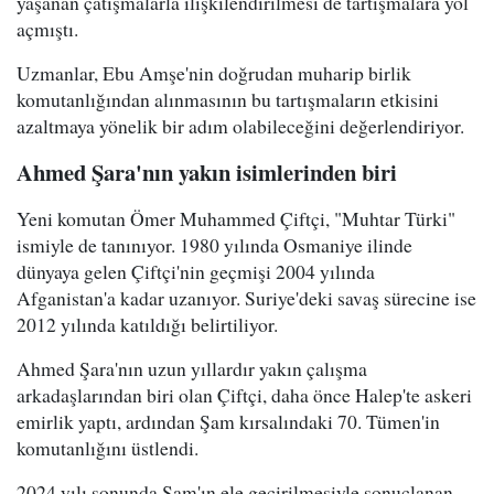
yaşanan çatışmalarla ilişkilendirilmesi de tartışmalara yol
açmıştı.
Uzmanlar, Ebu Amşe'nin doğrudan muharip birlik
komutanlığından alınmasının bu tartışmaların etkisini
azaltmaya yönelik bir adım olabileceğini değerlendiriyor.
Ahmed Şara'nın yakın isimlerinden biri
Yeni komutan Ömer Muhammed Çiftçi, "Muhtar Türki"
ismiyle de tanınıyor. 1980 yılında Osmaniye ilinde
dünyaya gelen Çiftçi'nin geçmişi 2004 yılında
Afganistan'a kadar uzanıyor. Suriye'deki savaş sürecine ise
2012 yılında katıldığı belirtiliyor.
Ahmed Şara'nın uzun yıllardır yakın çalışma
arkadaşlarından biri olan Çiftçi, daha önce Halep'te askeri
emirlik yaptı, ardından Şam kırsalındaki 70. Tümen'in
komutanlığını üstlendi.
2024 yılı sonunda Şam'ın ele geçirilmesiyle sonuçlanan