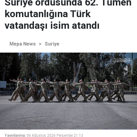
Suriye ordusunda 62. Tümen
komutanlığına Türk
vatandaşı isim atandı
Mepa News
>
Suriye
Yayınlanma:
06 Ağustos 2026 Perşembe 21:13