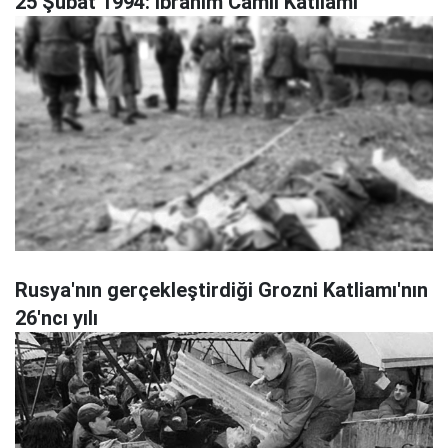
25 Şubat 1994: İbrahim Camii Katliamı
Rusya'nın gerçekleştirdiği Grozni Katliamı'nın
26'ncı yılı