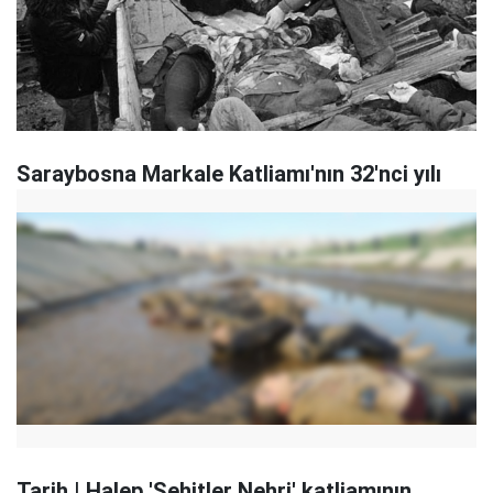
Saraybosna Markale Katliamı'nın 32'nci yılı
Tarih | Halep 'Şehitler Nehri' katliamının