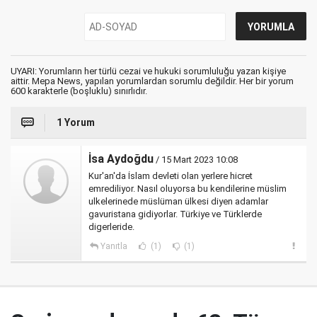
UYARI: Yorumların her türlü cezai ve hukuki sorumluluğu yazan kişiye
aittir. Mepa News, yapılan yorumlardan sorumlu değildir. Her bir yorum
600 karakterle (boşluklu) sınırlıdır.
1 Yorum
İsa Aydoğdu
/ 15 Mart 2023 10:08
Kur'an'da İslam devleti olan yerlere hicret
emrediliyor. Nasıl oluyorsa bu kendilerine müslim
ulkelerinede müslüman ülkesi diyen adamlar
gavuristana gidiyorlar. Türkiye ve Türklerde
digerleride.
Yanıtla
(1)
(1)