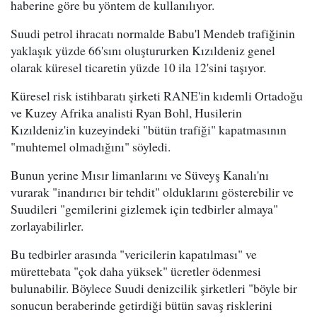
haberine göre bu yöntem de kullanılıyor.
Suudi petrol ihracatı normalde Babu'l Mendeb trafiğinin
yaklaşık yüzde 66'sını oluştururken Kızıldeniz genel
olarak küresel ticaretin yüzde 10 ila 12'sini taşıyor.
Küresel risk istihbaratı şirketi RANE'in kıdemli Ortadoğu
ve Kuzey Afrika analisti Ryan Bohl, Husilerin
Kızıldeniz'in kuzeyindeki "bütün trafiği" kapatmasının
"muhtemel olmadığını" söyledi.
Bunun yerine Mısır limanlarını ve Süveyş Kanalı'nı
vurarak "inandırıcı bir tehdit" olduklarını gösterebilir ve
Suudileri "gemilerini gizlemek için tedbirler almaya"
zorlayabilirler.
Bu tedbirler arasında "vericilerin kapatılması" ve
mürettebata "çok daha yüksek" ücretler ödenmesi
bulunabilir. Böylece Suudi denizcilik şirketleri "böyle bir
sonucun beraberinde getirdiği bütün savaş risklerini