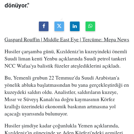
dönüyor."
Gaspard Rouffin | Middle East Eye | Tercüme: Mepa News
Husiler çarşamba günü, Kızıldeniz'in kuzeyindeki önemli
Suudi liman kenti Yenbu açıklarında Suudi petrol tankeri
NCC Wafaa'ya balistik füzeler ateşlediklerini açıkladı.
Bu, Yemenli grubun 22 Temmuz'da Suudi Arabistan'a
yönelik abluka başlatmasından bu yana gerçekleştirdiği en
kuzeydeki saldırı oldu. Analistler, saldırıların kuzeye,
Mısır ve Süveyş Kanalı'na doğru kaymasının Körfez
krallığı üzerindeki ekonomik baskının artmasına yol
açacağı uyarısında bulunuyor.
Husiler şimdiye kadar çoğunlukla Yemen açıklarında,
Kızıldeniz'in güneyinde ve Aden Körfezi'ndeki gemileri