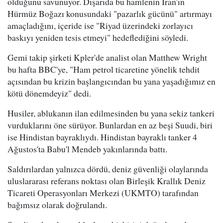
olduğunu savunuyor. Dışarıda bu hamlenin İran'ın
Hürmüz Boğazı konusundaki "pazarlık gücünü" artırmayı
amaçladığını, içeride ise "Riyad üzerindeki zorlayıcı
baskıyı yeniden tesis etmeyi" hedeflediğini söyledi.
Gemi takip şirketi Kpler'de analist olan Matthew Wright
bu hafta BBC'ye, "Ham petrol ticaretine yönelik tehdit
açısından bu krizin başlangıcından bu yana yaşadığımız en
kötü dönemdeyiz" dedi.
Husiler, ablukanın ilan edilmesinden bu yana sekiz tankeri
vurduklarını öne sürüyor. Bunlardan en az beşi Suudi, biri
ise Hindistan bayraklıydı. Hindistan bayraklı tanker 4
Ağustos'ta Babu'l Mendeb yakınlarında battı.
Saldırılardan yalnızca dördü, deniz güvenliği olaylarında
uluslararası referans noktası olan Birleşik Krallık Deniz
Ticareti Operasyonları Merkezi (UKMTO) tarafından
bağımsız olarak doğrulandı.