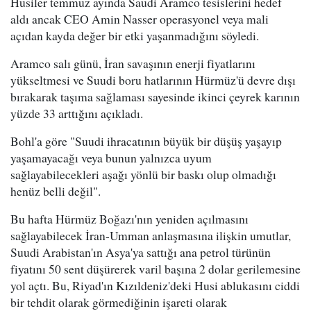
Husiler temmuz ayında Saudi Aramco tesislerini hedef
aldı ancak CEO Amin Nasser operasyonel veya mali
açıdan kayda değer bir etki yaşanmadığını söyledi.
Aramco salı günü, İran savaşının enerji fiyatlarını
yükseltmesi ve Suudi boru hatlarının Hürmüz'ü devre dışı
bırakarak taşıma sağlaması sayesinde ikinci çeyrek karının
yüzde 33 arttığını açıkladı.
Bohl'a göre "Suudi ihracatının büyük bir düşüş yaşayıp
yaşamayacağı veya bunun yalnızca uyum
sağlayabilecekleri aşağı yönlü bir baskı olup olmadığı
henüz belli değil".
Bu hafta Hürmüz Boğazı'nın yeniden açılmasını
sağlayabilecek İran-Umman anlaşmasına ilişkin umutlar,
Suudi Arabistan'ın Asya'ya sattığı ana petrol türünün
fiyatını 50 sent düşürerek varil başına 2 dolar gerilemesine
yol açtı. Bu, Riyad'ın Kızıldeniz'deki Husi ablukasını ciddi
bir tehdit olarak görmediğinin işareti olarak