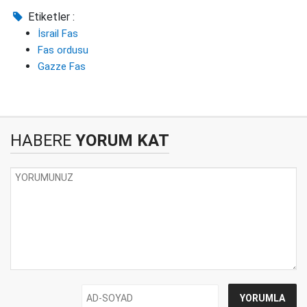
Etiketler :
İsrail Fas
Fas ordusu
Gazze Fas
HABERE
YORUM KAT