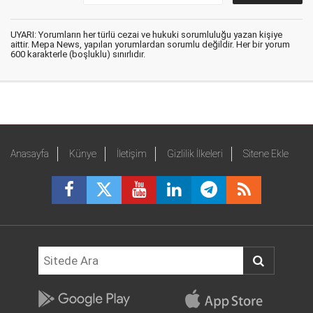
UYARI: Yorumların her türlü cezai ve hukuki sorumluluğu yazan kişiye
aittir. Mepa News, yapılan yorumlardan sorumlu değildir. Her bir yorum
600 karakterle (boşluklu) sınırlıdır.
Anasayfa
Künye
İletişim
Gizlilik İlkeleri
Sitene Ekle