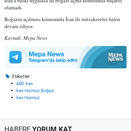
İran'a baskı uygulasa da boğazı açma konusunda başarılı
olamadı.
Boğazın açılması konusunda İran ile müzakereler halen
devam ediyor.
Kaynak: Mepa News
Etiketler :
ABD İran
İran Hürmüz Boğazı
İran Hürmüz
HABERE
YORUM KAT