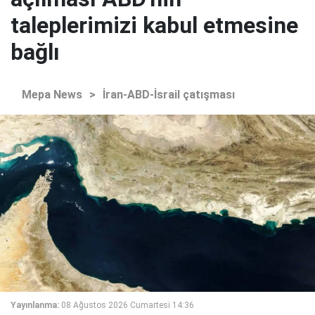
taleplerimizi kabul etmesine
bağlı
Mepa News
>
İran-ABD-İsrail çatışması
Yayınlanma:
08 Ağustos 2026 Cumartesi 14:36