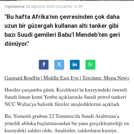
Yayınlanma:
08 Ağustos 2026 Cumartesi 16:28
"Bu hafta Afrika'nın çevresinden çok daha
uzun bir güzergah kullanan altı tanker gibi
bazı Suudi gemileri Babu'l Mendeb'ten geri
dönüyor."
Gaspard Rouffin | Middle East Eye | Tercüme: Mepa News
Husiler çarşamba günü, Kızıldeniz'in kuzeyindeki önemli
Suudi liman kenti Yenbu açıklarında Suudi petrol tankeri
NCC Wafaa'ya balistik füzeler ateşlediklerini açıkladı.
Bu, Yemenli grubun 22 Temmuz'da Suudi Arabistan'a
yönelik abluka başlatmasından bu yana gerçekleştirdiği en
kuzeydeki saldırı oldu. Analistler, saldırıların kuzeye,