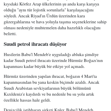
kıyıdaki Körfez Arap ülkelerinin şu anda karşı karşıya
olduğu "aynı tür lojistik sorunlarla" karşılaşacağını
söyledi. Ancak Riyad'ın Ürdün üzerinden kara
güzergahlarına ve hava yoluyla taşıma seçeneklerine sahip
olması nedeniyle muhtemelen daha hazırlıklı olacağını
belirtti.
Suudi petrol ihracatı düşüyor
Husilerin Babu'l Mendeb'e uyguladığı abluka şimdiye
kadar Suudi petrol ihracatı üzerinde Hürmüz Boğazı'nın
kapanması kadar büyük bir etkiye yol açmadı.
Hürmüz üzerinden yapılan ihracat, boğazın 4 Mart'ta
kapanmasından bu yana keskin biçimde azaldı. Ancak
Suudi Arabistan sevkiyatlarının büyük bölümünü
Kızıldeniz'e kaydırdı ve bu nedenle bu su yolu artık
özellikle hassas hale geldi.
Denizcilik istihbaratı şirketi Kpler, Babu'l Mendeb