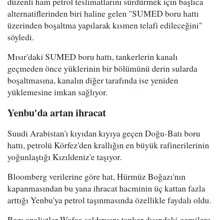
düzenli ham petrol teslimatlarını sürdürmek için başlıca
alternatiflerinden biri haline gelen "SUMED boru hattı
üzerinden boşaltma yapılarak kısmen telafi edileceğini"
söyledi.
Mısır'daki SUMED boru hattı, tankerlerin kanalı
geçmeden önce yüklerinin bir bölümünü derin sularda
boşaltmasına, kanalın diğer tarafında ise yeniden
yüklemesine imkan sağlıyor.
Yenbu'da artan ihracat
Suudi Arabistan'ı kıyıdan kıyıya geçen Doğu-Batı boru
hattı, petrolü Körfez'den krallığın en büyük rafinerilerinin
yoğunlaştığı Kızıldeniz'e taşıyor.
Bloomberg verilerine göre hat, Hürmüz Boğazı'nın
kapanmasından bu yana ihracat hacminin üç kattan fazla
arttığı Yenbu'ya petrol taşınmasında özellikle faydalı oldu.
Bazı analistler Wafaa saldırısını tanker dışındaki gemilere