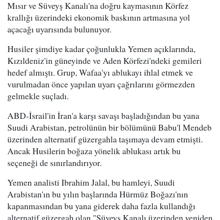
Mısır ve Süveyş Kanalı'na doğru kaymasının Körfez
krallığı üzerindeki ekonomik baskının artmasına yol
açacağı uyarısında bulunuyor.
Husiler şimdiye kadar çoğunlukla Yemen açıklarında,
Kızıldeniz'in güneyinde ve Aden Körfezi'ndeki gemileri
hedef almıştı. Grup, Wafaa'yı ablukayı ihlal etmek ve
vurulmadan önce yapılan uyarı çağrılarını görmezden
gelmekle suçladı.
ABD-İsrail'in İran'a karşı savaşı başladığından bu yana
Suudi Arabistan, petrolünün bir bölümünü Babu'l Mendeb
üzerinden alternatif güzergahla taşımaya devam etmişti.
Ancak Husilerin boğaza yönelik ablukası artık bu
seçeneği de sınırlandırıyor.
Yemen analisti Ibrahim Jalal, bu hamleyi, Suudi
Arabistan'ın bu yılın başlarında Hürmüz Boğazı'nın
kapanmasından bu yana giderek daha fazla kullandığı
alternatif güzergah olan "Süveyş Kanalı üzerinden yeniden