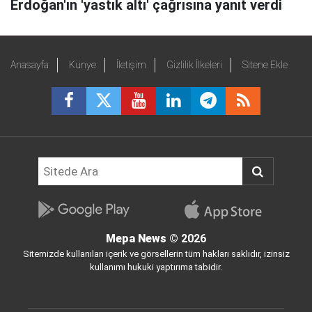
Erdoğan'ın 'yastık altı' çağrısına yanıt verdi
Anasayfa
Künye
İletişim
Gizlilik İlkeleri
Sitene Ekle
Mepa News
© 2026
Sitemizde kullanılan içerik ve görsellerin tüm hakları saklıdır, izinsiz
kullanımı hukuki yaptırıma tabidir.