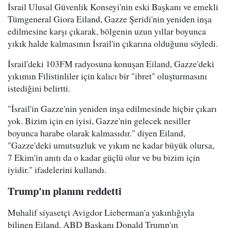
İsrail Ulusal Güvenlik Konseyi'nin eski Başkanı ve emekli
Tümgeneral Giora Eiland, Gazze Şeridi'nin yeniden inşa
edilmesine karşı çıkarak, bölgenin uzun yıllar boyunca
yıkık halde kalmasının İsrail'in çıkarına olduğunu söyledi.
İsrail'deki 103FM radyosuna konuşan Eiland, Gazze'deki
yıkımın Filistinliler için kalıcı bir "ibret" oluşturmasını
istediğini belirtti.
"İsrail'in Gazze'nin yeniden inşa edilmesinde hiçbir çıkarı
yok. Bizim için en iyisi, Gazze'nin gelecek nesiller
boyunca harabe olarak kalmasıdır." diyen Eiland,
"Gazze'deki umutsuzluk ve yıkım ne kadar büyük olursa,
7 Ekim'in anıtı da o kadar güçlü olur ve bu bizim için
iyidir." ifadelerini kullandı.
Trump'ın planını reddetti
Muhalif siyasetçi Avigdor Lieberman'a yakınlığıyla
bilinen Eiland, ABD Başkanı Donald Trump'ın