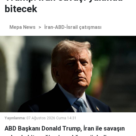
bitecek
Mepa News
>
İran-ABD-İsrail çatışması
Yayınlanma:
07 Ağustos 2026 Cuma 14:31
ABD Başkanı Donald Trump, İran ile savaşın