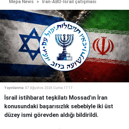
Mepa News
>
İran-ABD-İsrail çatışması
Yayınlanma:
07 Ağustos 2026 Cuma 17:17
İsrail istihbarat teşkilatı Mossad'ın İran
konusundaki başarısızlık sebebiyle iki üst
düzey ismi görevden aldığı bildirildi.