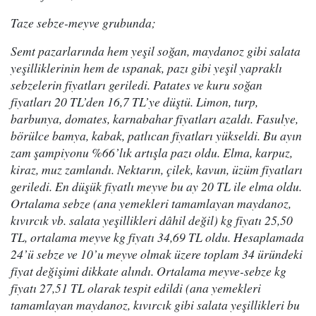
Taze sebze-meyve grubunda;
Semt pazarlarında hem yeşil soğan, maydanoz gibi salata
yeşilliklerinin hem de ıspanak, pazı gibi yeşil yapraklı
sebzelerin fiyatları geriledi. Patates ve kuru soğan
fiyatları 20 TL’den 16,7 TL’ye düştü. Limon, turp,
barbunya, domates, karnabahar fiyatları azaldı. Fasulye,
börülce bamya, kabak, patlıcan fiyatları yükseldi. Bu ayın
zam şampiyonu %66’lık artışla pazı oldu. Elma, karpuz,
kiraz, muz zamlandı. Nektarın, çilek, kavun, üzüm fiyatları
geriledi. En düşük fiyatlı meyve bu ay 20 TL ile elma oldu.
Ortalama sebze (ana yemekleri tamamlayan maydanoz,
kıvırcık vb. salata yeşillikleri dâhil değil) kg fiyatı 25,50
TL, ortalama meyve kg fiyatı 34,69 TL oldu. Hesaplamada
24’ü sebze ve 10’u meyve olmak üzere toplam 34 üründeki
fiyat değişimi dikkate alındı. Ortalama meyve-sebze kg
fiyatı 27,51 TL olarak tespit edildi (ana yemekleri
tamamlayan maydanoz, kıvırcık gibi salata yeşillikleri bu