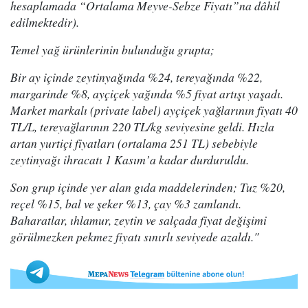
hesaplamada “Ortalama Meyve-Sebze Fiyatı”na dâhil
edilmektedir).
Temel yağ ürünlerinin bulunduğu grupta;
Bir ay içinde zeytinyağında %24, tereyağında %22,
margarinde %8, ayçiçek yağında %5 fiyat artışı yaşadı.
Market markalı (private label) ayçiçek yağlarının fiyatı 40
TL/L, tereyağlarının 220 TL/kg seviyesine geldi. Hızla
artan yurtiçi fiyatları (ortalama 251 TL) sebebiyle
zeytinyağı ihracatı 1 Kasım’a kadar durduruldu.
Son grup içinde yer alan gıda maddelerinden; Tuz %20,
reçel %15, bal ve şeker %13, çay %3 zamlandı.
Baharatlar, ıhlamur, zeytin ve salçada fiyat değişimi
görülmezken pekmez fiyatı sınırlı seviyede azaldı."