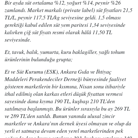
Bir ayda süt ortalama %12, yoğurt %14, peynir %26
zamlandı. Market markalı (private label) süt fiyatları 21,5
TL/L, peynir 117,5 TL/kg seviyesine geldi. 1,5 olması
gerektiği kabul edilen süt yem paritesi 1,34 seviyesinde
kalırken çiğ süt fiyatı resmi olarak hâlâ 11,50 TL
seviyesinde.
Et, tavuk, balık, yumurta, kuru baklagiller, yağlı tohum
ürünlerinin bulunduğu grupta;
Et ve Süt Kurumu (ESK), Ankara Gıda ve İhtiyaç
Maddeleri Perakendeciler Derneği bünyesinde faaliyet
gösteren marketlerin bir kısmına, Nisan sonu itibariyle
ithal edilmiş olan karkas etleri düşük fiyattan vermesi
sayesinde dana kıyma 190 TL, kuşbaşı 210 TL’den
satılmaya başlanmıştı. Bu ürünler sırasıyla bu ay 269 TL
ve 289 TL’den satıldı. Bunun yanında ulusal zincir
marketler ve Ankara’nın dernek üyesi olmayan ve olup da
yerli et satmaya devam eden yerel marketlerinden pek