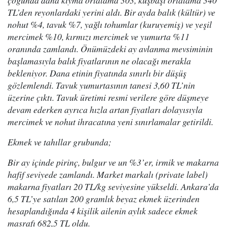
çoğunda dana kıyma ortalama 303, kuşbaşı ortalama 340
TL’den reyonlardaki yerini aldı. Bir ayda balık (kültür) ve
nohut %4, tavuk %7, yağlı tohumlar (kuruyemiş) ve yeşil
mercimek %10, kırmızı mercimek ve yumurta %11
oranında zamlandı. Önümüzdeki ay avlanma mevsiminin
başlamasıyla balık fiyatlarının ne olacağı merakla
bekleniyor. Dana etinin fiyatında sınırlı bir düşüş
gözlemlendi. Tavuk yumurtasının tanesi 3,60 TL’nin
üzerine çıktı. Tavuk üretimi resmi verilere göre düşmeye
devam ederken ayrıca hızla artan fiyatları dolayısıyla
mercimek ve nohut ihracatına yeni sınırlamalar getirildi.
Ekmek ve tahıllar grubunda;
Bir ay içinde pirinç, bulgur ve un %3’er, irmik ve makarna
hafif seviyede zamlandı. Market markalı (private label)
makarna fiyatları 20 TL/kg seviyesine yükseldi. Ankara’da
6,5 TL’ye satılan 200 gramlık beyaz ekmek üzerinden
hesaplandığında 4 kişilik ailenin aylık sadece ekmek
masrafı 682,5 TL oldu.