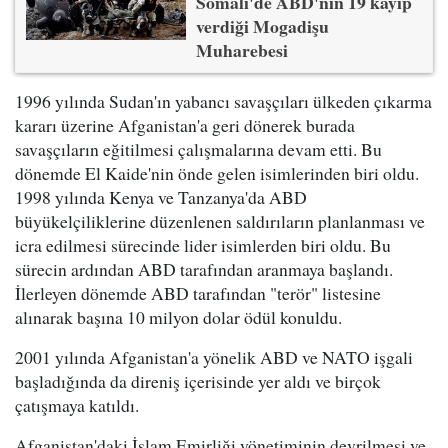
Somali'de ABD'nin 19 kayıp
verdiği Mogadişu
Muharebesi
1996 yılında Sudan'ın yabancı savaşçıları ülkeden çıkarma
kararı üzerine Afganistan'a geri dönerek burada
savaşçıların eğitilmesi çalışmalarına devam etti. Bu
dönemde El Kaide'nin önde gelen isimlerinden biri oldu.
1998 yılında Kenya ve Tanzanya'da ABD
büyükelçiliklerine düzenlenen saldırıların planlanması ve
icra edilmesi sürecinde lider isimlerden biri oldu. Bu
sürecin ardından ABD tarafından aranmaya başlandı.
İlerleyen dönemde ABD tarafından "terör" listesine
alınarak başına 10 milyon dolar ödül konuldu.
2001 yılında Afganistan'a yönelik ABD ve NATO işgali
başladığında da direniş içerisinde yer aldı ve birçok
çatışmaya katıldı.
Afganistan'daki İslam Emirliği yönetiminin devrilmesi ve