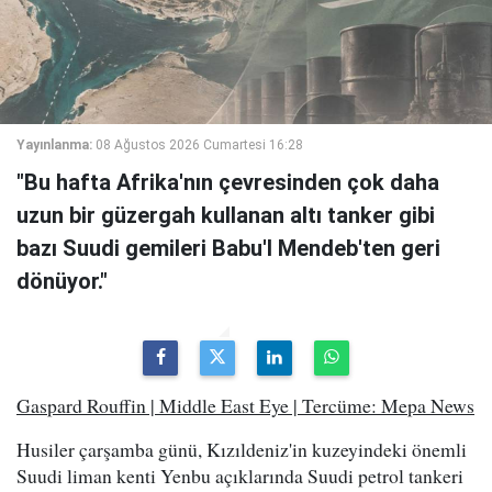
Yayınlanma:
08 Ağustos 2026 Cumartesi 16:28
"Bu hafta Afrika'nın çevresinden çok daha
uzun bir güzergah kullanan altı tanker gibi
bazı Suudi gemileri Babu'l Mendeb'ten geri
dönüyor."
Gaspard Rouffin | Middle East Eye | Tercüme: Mepa News
Husiler çarşamba günü, Kızıldeniz'in kuzeyindeki önemli
Suudi liman kenti Yenbu açıklarında Suudi petrol tankeri