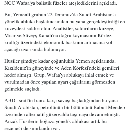
NCC Wafaa'ya balistik füzeler ateşlediklerini açıkladı.
Bu, Yemenli grubun 22 Temmuz'da Suudi Arabistan'a
yönelik abluka başlatmasından bu yana gerçekleştirdiği en
kuzeydeki saldırı oldu. Analistler, saldırıların kuzeye,
Mısır ve Süveyş Kanalı'na doğru kaymasının Körfez
krallığı üzerindeki ekonomik baskının artmasına yol
açacağı uyarısında bulunuyor.
Husiler şimdiye kadar çoğunlukla Yemen açıklarında,
Kızıldeniz'in güneyinde ve Aden Körfezi'ndeki gemileri
hedef almıştı. Grup, Wafaa'yı ablukayı ihlal etmek ve
vurulmadan önce yapılan uyarı çağrılarını görmezden
gelmekle suçladı.
ABD-İsrail'in İran'a karşı savaşı başladığından bu yana
Suudi Arabistan, petrolünün bir bölümünü Babu'l Mendeb
üzerinden alternatif güzergahla taşımaya devam etmişti.
Ancak Husilerin boğaza yönelik ablukası artık bu
seçeneği de sınırlandırıyor.