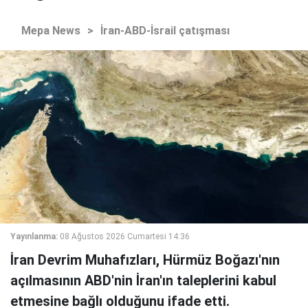
Mepa News
>
İran-ABD-İsrail çatışması
Yayınlanma:
08 Ağustos 2026 Cumartesi 14:36
İran Devrim Muhafızları, Hürmüz Boğazı'nın
açılmasının ABD'nin İran'ın taleplerini kabul
etmesine bağlı olduğunu ifade etti.