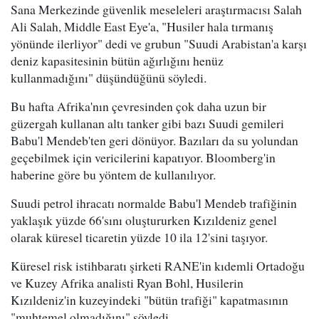
Sana Merkezinde güvenlik meseleleri araştırmacısı Salah
Ali Salah, Middle East Eye'a, "Husiler hala tırmanış
yönünde ilerliyor" dedi ve grubun "Suudi Arabistan'a karşı
deniz kapasitesinin bütün ağırlığını henüz
kullanmadığını" düşündüğünü söyledi.
Bu hafta Afrika'nın çevresinden çok daha uzun bir
güzergah kullanan altı tanker gibi bazı Suudi gemileri
Babu'l Mendeb'ten geri dönüyor. Bazıları da su yolundan
geçebilmek için vericilerini kapatıyor. Bloomberg'in
haberine göre bu yöntem de kullanılıyor.
Suudi petrol ihracatı normalde Babu'l Mendeb trafiğinin
yaklaşık yüzde 66'sını oluştururken Kızıldeniz genel
olarak küresel ticaretin yüzde 10 ila 12'sini taşıyor.
Küresel risk istihbaratı şirketi RANE'in kıdemli Ortadoğu
ve Kuzey Afrika analisti Ryan Bohl, Husilerin
Kızıldeniz'in kuzeyindeki "bütün trafiği" kapatmasının
"muhtemel olmadığını" söyledi.