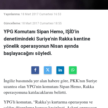
Yayınlanma:
18 Mart 2017 Cumartesi 16:53
Güncelleme:
18 Mart 2017 Cumartesi 18:55
YPG Komutanı Sipan Hemo, IŞİD'in
denetimindeki Suriye'nin Rakka kentine
yönelik operasyonun Nisan ayında
başlayacağını söyledi.
İngiliz basınında yer alan habere göre, PKK'nın Suriye
uzantısı olan YPG'nin komutanı Sipan Hemo, Rakka
operasyonuna katılacaklarını belirtti.
YPG'li komutan, “Rakka’yı kurtarma operasyonu ve
saldırı düzenleme konusu kesinleşti. Askeri operasyon