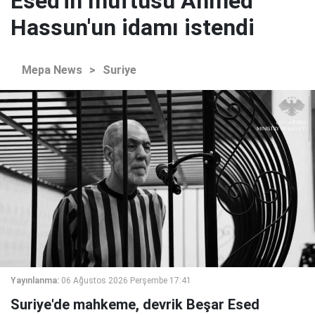
Esed'in müftüsü Ahmed
Hassun'un idamı istendi
Mepa News
>
Suriye
Yayınlanma:
06 Ağustos 2026 Perşembe 17:41
Suriye'de mahkeme, devrik Beşar Esed