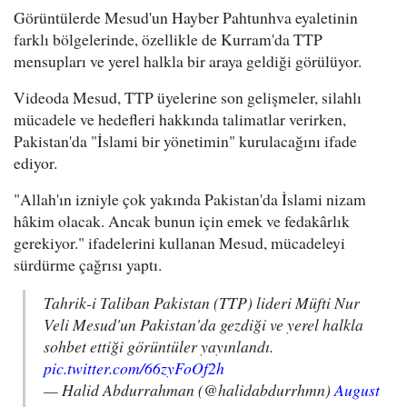
Görüntülerde Mesud'un Hayber Pahtunhva eyaletinin
farklı bölgelerinde, özellikle de Kurram'da TTP
mensupları ve yerel halkla bir araya geldiği görülüyor.
Videoda Mesud, TTP üyelerine son gelişmeler, silahlı
mücadele ve hedefleri hakkında talimatlar verirken,
Pakistan'da "İslami bir yönetimin" kurulacağını ifade
ediyor.
"Allah'ın izniyle çok yakında Pakistan'da İslami nizam
hâkim olacak. Ancak bunun için emek ve fedakârlık
gerekiyor." ifadelerini kullanan Mesud, mücadeleyi
sürdürme çağrısı yaptı.
Tahrik-i Taliban Pakistan (TTP) lideri Müfti Nur
Veli Mesud'un Pakistan'da gezdiği ve yerel halkla
sohbet ettiği görüntüler yayınlandı.
pic.twitter.com/66zyFoOf2h
— Halid Abdurrahman (@halidabdurrhmn)
August