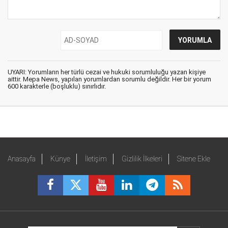
UYARI: Yorumların her türlü cezai ve hukuki sorumluluğu yazan kişiye
aittir. Mepa News, yapılan yorumlardan sorumlu değildir. Her bir yorum
600 karakterle (boşluklu) sınırlıdır.
Anasayfa
Künye
İletişim
Gizlilik İlkeleri
Sitene Ekle