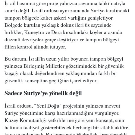
İsrail basınına göre proje yalnızca savunma tahkimatıyla
sınırlı değil. İsrail ordusu aynı zamanda Suriye tarafındaki
tampon bölgede kalıcı askeri varlığını genişletiyor.
Bölgede kurulan yaklaşık dokuz ileri üs sayesinde
birlikler, Kuneytra ve Dera kırsalındaki köyler arasında
düzenli devriyeler gerçekleştiriyor ve tampon bölgeyi
fiilen kontrol altında tutuyor.
Bu durum, İsrail'in uzun yıllar boyunca tampon bölgeyi
yalnızca Birleşmiş Milletler gözetimindeki bir güvenlik
kuşağı olarak değerlendiren yaklaşımından farklı bir
güvenlik konseptine geçtiğine işaret ediyor.
Sadece Suriye'ye yönelik değil
İsrail ordusu, "Yeni Doğu" projesinin yalnızca mevcut
Suriye yönetimine karşı hazırlanmadığını vurguluyor.
Kuzey Komutanlığı yetkililerine göre yeni konsept, sınır
hattında faaliyet gösterebilecek herhangi bir silahlı aktöre
karşı uygulanacak. Bu kapsamda Hizbullah, İran destekli