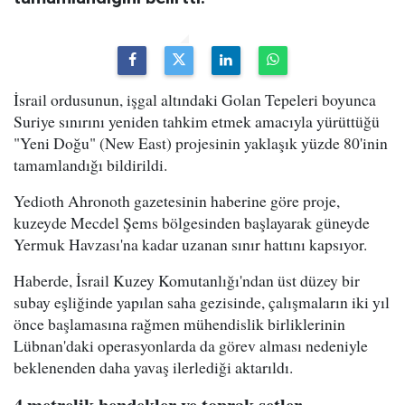
İsrail ordusunun, işgal altındaki Golan Tepeleri boyunca
Suriye sınırını yeniden tahkim etmek amacıyla yürüttüğü
"Yeni Doğu" (New East) projesinin yaklaşık yüzde 80'inin
tamamlandığı bildirildi.
Yedioth Ahronoth gazetesinin haberine göre proje,
kuzeyde Mecdel Şems bölgesinden başlayarak güneyde
Yermuk Havzası'na kadar uzanan sınır hattını kapsıyor.
Haberde, İsrail Kuzey Komutanlığı'ndan üst düzey bir
subay eşliğinde yapılan saha gezisinde, çalışmaların iki yıl
önce başlamasına rağmen mühendislik birliklerinin
Lübnan'daki operasyonlarda da görev alması nedeniyle
beklenenden daha yavaş ilerlediği aktarıldı.
4 metrelik hendekler ve toprak setler