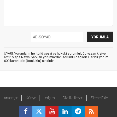
UYARI: Yorumların her türlü cezai ve hukuki sorumluluğu yazan kişiye
aittir. Mepa News, yapılan yorumlardan sorumlu değildir. Her bir yorum
600 karakterle (boşluklu) sınırlıdır.
Anasayfa
Künye
İletişim
Gizlilik İlkeleri
Sitene Ekle