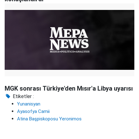
MGK sonrası Türkiye'den Mısır'a Libya uyarısı
Etiketler :
Yunanisyan
Ayasofya Camii
Atina Başpiskoposu Yeronimos