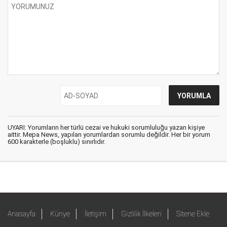
UYARI: Yorumların her türlü cezai ve hukuki sorumluluğu yazan kişiye
aittir. Mepa News, yapılan yorumlardan sorumlu değildir. Her bir yorum
600 karakterle (boşluklu) sınırlıdır.
Anasayfa
Künye
İletişim
Gizlilik İlkeleri
Sitene Ekle