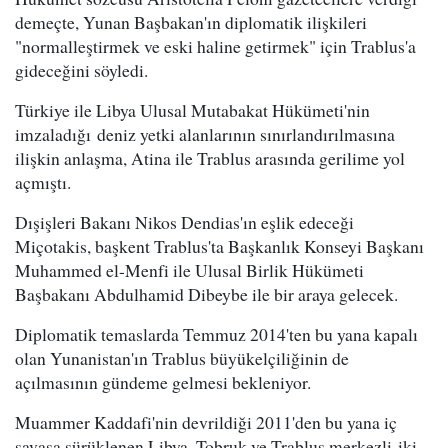
demeçte, Yunan Başbakan'ın diplomatik ilişkileri
"normalleştirmek ve eski haline getirmek" için Trablus'a
gideceğini söyledi.
Türkiye ile Libya Ulusal Mutabakat Hükümeti'nin
imzaladığı deniz yetki alanlarının sınırlandırılmasına
ilişkin anlaşma, Atina ile Trablus arasında gerilime yol
açmıştı.
Dışişleri Bakanı Nikos Dendias'ın eşlik edeceği
Miçotakis, başkent Trablus'ta Başkanlık Konseyi Başkanı
Muhammed el-Menfi ile Ulusal Birlik Hükümeti
Başbakanı Abdulhamid Dibeybe ile bir araya gelecek.
Diplomatik temaslarda Temmuz 2014'ten bu yana kapalı
olan Yunanistan'ın Trablus büyükelçiliğinin de
açılmasının gündeme gelmesi bekleniyor.
Muammer Kaddafi'nin devrildiği 2011'den bu yana iç
savaşa sürüklenen Libya, Tobruk ve Trablus merkezli iki