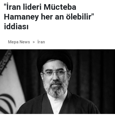
"İran lideri Mücteba
Hamaney her an ölebilir"
iddiası
Mepa News
>
İran