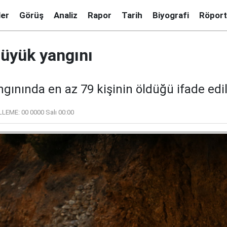
ler
Görüş
Analiz
Rapor
Tarih
Biyografi
Röport
büyük yangını
gınında en az 79 kişinin öldüğü ifade edil
LLEME:
00 0000 Salı 00:00