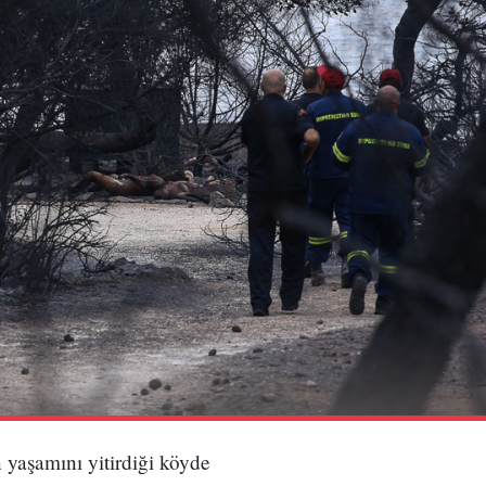
n yaşamını yitirdiği köyde