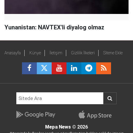
Yunanistan: NAVTEX'li diyalog olmaz
Anasayfa
Künye
İletişim
Gizlilik İlkeleri
Sitene Ekle
Mepa News
© 2026