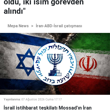
oldu, iki isim görevden
alındı"
Mepa News
>
İran-ABD-İsrail çatışması
Yayınlanma:
07 Ağustos 2026 Cuma 17:17
İsrail istihbarat teşkilatı Mossad'ın İran