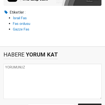
Etiketler :
İsrail Fas
Fas ordusu
Gazze Fas
HABERE
YORUM KAT