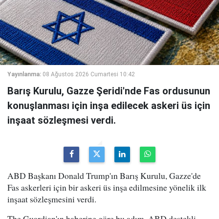
Yayınlanma:
08 Ağustos 2026 Cumartesi 10:42
Barış Kurulu, Gazze Şeridi'nde Fas ordusunun
konuşlanması için inşa edilecek askeri üs için
inşaat sözleşmesi verdi.
ABD Başkanı Donald Trump'ın Barış Kurulu, Gazze'de
Fas askerleri için bir askeri üs inşa edilmesine yönelik ilk
inşaat sözleşmesini verdi.
The Guardian'ın haberine göre bu adım, ABD destekli