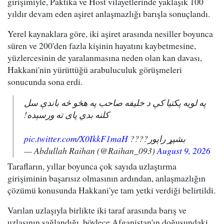
girişimiyle, Paktika ve Host vilayetlerinde yaklaşık 100
yıldır devam eden aşiret anlaşmazlığı barışla sonuçlandı.
Yerel kaynaklara göre, iki aşiret arasında nesiller boyunca
süren ve 200'den fazla kişinin hayatını kaybetmesine,
yüzlercesinin de yaralanmasına neden olan kan davası,
Hakkani'nin yürüttüğü arabuluculuk görüşmeleri
sonucunda sona erdi.
په لویه پکتیا کې د خلیفه صاحب په هڅو څه باندې سل
کلنه بدي پای ته ورسېده!
pic.twitter.com/X0IkkF1maH
بشپړ راپور????
— Abdullah Raihan (@Raihan_093)
August 9, 2026
Tarafların, yıllar boyunca çok sayıda uzlaştırma
girişiminin başarısız olmasının ardından, anlaşmazlığın
çözümü konusunda Hakkani'ye tam yetki verdiği belirtildi.
Varılan uzlaşıyla birlikte iki taraf arasında barış ve
uzlaşının sağlandığı, böylece Afganistan'ın doğusundaki