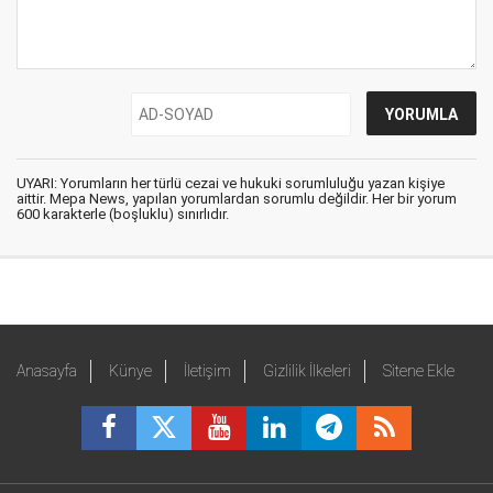
UYARI: Yorumların her türlü cezai ve hukuki sorumluluğu yazan kişiye
aittir. Mepa News, yapılan yorumlardan sorumlu değildir. Her bir yorum
600 karakterle (boşluklu) sınırlıdır.
Anasayfa
Künye
İletişim
Gizlilik İlkeleri
Sitene Ekle