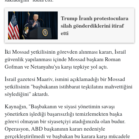
Trump İranlı protestoculara
silah gönderdiklerini itiraf
etti
İki Mossad yetkilisinin görevden alınması kararı, İsrail
güvenlik yapılanması içinde Mossad başkanı Roman
Gofman ve Netanyahu'ya karşı tepkiye yol açtı.
İsrail gazetesi Maariv, ismini açıklamadığı bir Mossad
yetkilisinin "başbakanın istihbarat teşkilatını mahvettiğini
söylediğini" aktardı.
Kaynağın, "Başbakanın ve siyasi yönetimin savaşı
yönetirken işlediği başarısızlığı temizlemekten başka
görevi olmayan bir siyasetçiyi atadığınızda olan budur.
Operasyon, ABD başkanının kararı nedeniyle
gerçekleştirilmedi ve başbakan bu karara karşı mücadele