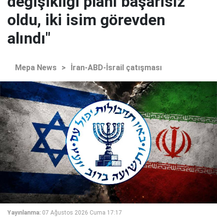
değişikliği planı başarısız
oldu, iki isim görevden
alındı"
Mepa News
>
İran-ABD-İsrail çatışması
Yayınlanma:
07 Ağustos 2026 Cuma 17:17