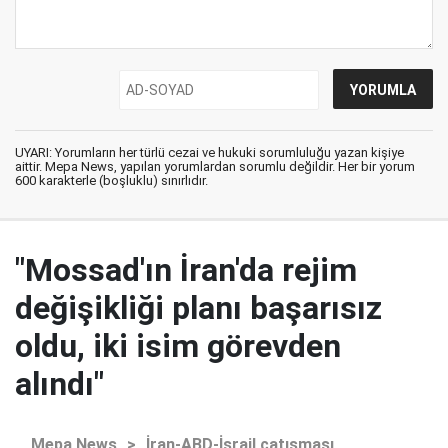
UYARI: Yorumların her türlü cezai ve hukuki sorumluluğu yazan kişiye
aittir. Mepa News, yapılan yorumlardan sorumlu değildir. Her bir yorum
600 karakterle (boşluklu) sınırlıdır.
"Mossad'ın İran'da rejim
değişikliği planı başarısız
oldu, iki isim görevden
alındı"
Mepa News
>
İran-ABD-İsrail çatışması