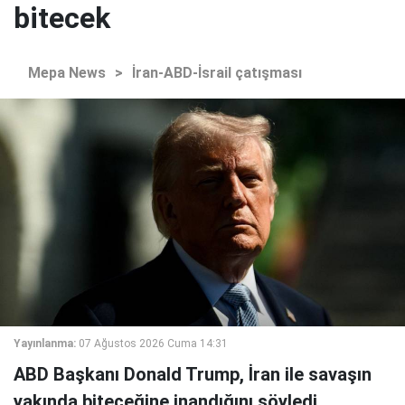
bitecek
Mepa News
>
İran-ABD-İsrail çatışması
Yayınlanma:
07 Ağustos 2026 Cuma 14:31
ABD Başkanı Donald Trump, İran ile savaşın
yakında biteceğine inandığını söyledi.