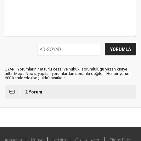
UYARI: Yorumların her türlü cezai ve hukuki sorumluluğu yazan kişiye
aittir. Mepa News, yapılan yorumlardan sorumlu değildir. Her bir yorum
600 karakterle (boşluklu) sınırlıdır.
2 Yorum
Anasayfa
Künye
İletişim
Gizlilik İlkeleri
Sitene Ekle