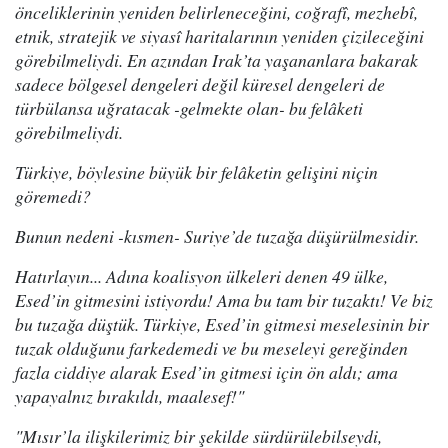
önceliklerinin yeniden belirleneceğini, coğrafî, mezhebî,
etnik, stratejik ve siyasî haritalarının yeniden çizileceğini
görebilmeliydi. En azından Irak’ta yaşananlara bakarak
sadece bölgesel dengeleri değil küresel dengeleri de
türbülansa uğratacak -gelmekte olan- bu felâketi
görebilmeliydi.
Türkiye, böylesine büyük bir felâketin gelişini niçin
göremedi?
Bunun nedeni -kısmen- Suriye’de tuzağa düşürülmesidir.
Hatırlayın... Adına koalisyon ülkeleri denen 49 ülke,
Esed’in gitmesini istiyordu! Ama bu tam bir tuzaktı! Ve biz
bu tuzağa düştük. Türkiye, Esed’in gitmesi meselesinin bir
tuzak olduğunu farkedemedi ve bu meseleyi gereğinden
fazla ciddiye alarak Esed’in gitmesi için ön aldı; ama
yapayalnız bırakıldı, maalesef!"
"Mısır’la ilişkilerimiz bir şekilde sürdürülebilseydi,