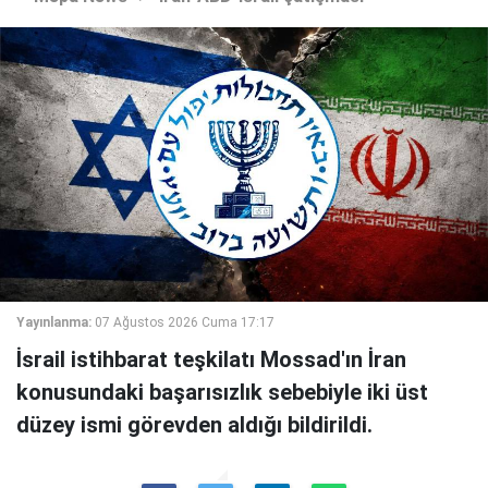
Yayınlanma:
07 Ağustos 2026 Cuma 17:17
İsrail istihbarat teşkilatı Mossad'ın İran
konusundaki başarısızlık sebebiyle iki üst
düzey ismi görevden aldığı bildirildi.