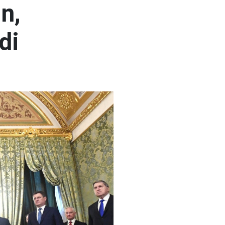
n,
di