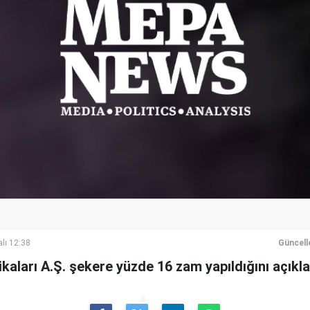
lı 12:38
Güncell
kaları A.Ş. şekere yüzde 16 zam yapıldığını açıkla