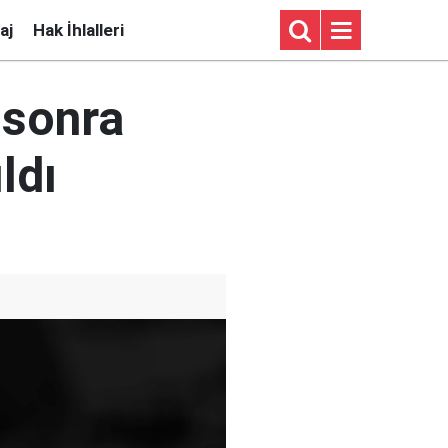
aj
Hak İhlalleri
 sonra
ldı