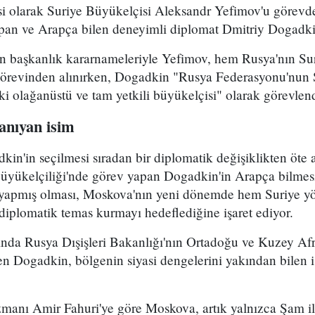
esi olarak Suriye Büyükelçisi Aleksandr Yefimov'u görevd
an ve Arapça bilen deneyimli diplomat Dmitriy Dogadki
an başkanlık kararnameleriyle Yefimov, hem Rusya'nın Sur
görevinden alınırken, Dogadkin "Rusya Federasyonu'nun 
 olağanüstü ve tam yetkili büyükelçisi" olarak görevlendi
anıyan isim
n'in seçilmesi sıradan bir diplomatik değişiklikten öte 
üyükelçiliği'nde görev yapan Dogadkin'in Arapça bilmes
 yapmış olması, Moskova'nın yeni dönemde hem Suriye y
 diplomatik temas kurmayı hedeflediğine işaret ediyor.
ında Rusya Dışişleri Bakanlığı'nın Ortadoğu ve Kuzey Afr
en Dogadkin, bölgenin siyasi dengelerini yakından bilen i
uzmanı Amir Fahuri'ye göre Moskova, artık yalnızca Şam ile i