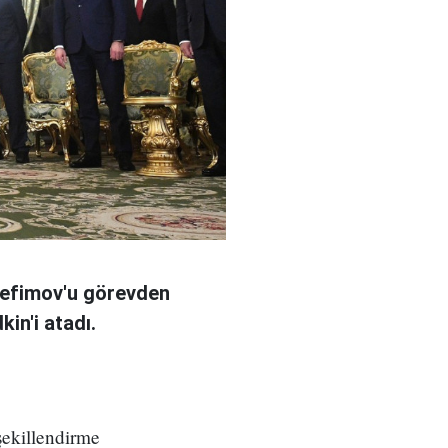
Yefimov'u görevden
in'i atadı.
şekillendirme