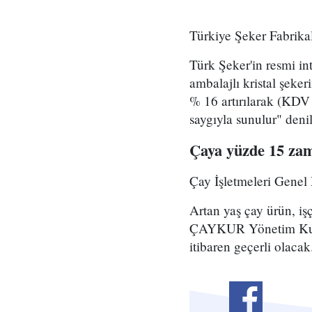
Türkiye Şeker Fabrikal
Türk Şeker'in resmi in
ambalajlı kristal şeker
% 16 artırılarak (KDV 
saygıyla sunulur" denil
Çaya yüzde 15 za
Çay İşletmeleri Gene
Artan yaş çay ürün, iş
ÇAYKUR Yönetim Kuru
itibaren geçerli olacak