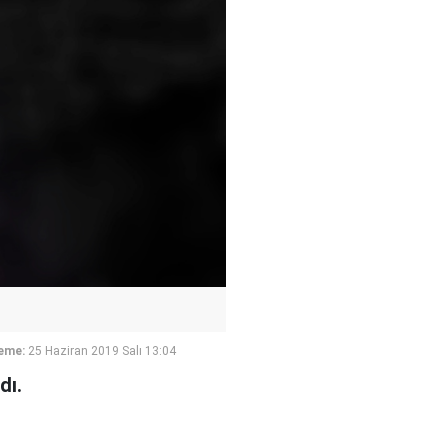
eme:
25 Haziran 2019 Salı 13:04
dı.