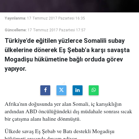
Yayınlanma:
17 Temmuz 2017 Pazartesi 16:35
Güncelleme:
17 Temmuz 2017 Pazartesi 17:57
Türkiye'de eğitilen yüzlerce Somalili subay
ülkelerine dönerek Eş Şebab'a karşı savaşta
Mogadişu hükümetine bağlı orduda görev
yapıyor.
Afrika'nın doğusunda yer alan Somali, iç karışıklığın
ardından ABD öncülüğündeki dış müdahale sonrası sıcak
bir çatışma alanı haline dönmüştü.
Ülkede savaş Eş Şebab ve Batı destekli Mogadişu
hükümeti arasında devam ediyor.