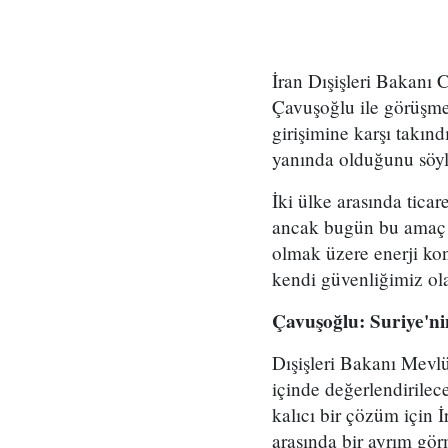
İran Dışişleri Bakanı 
Çavuşoğlu ile görüşmes
girişimine karşı takınd
yanında olduğunu söyl
İki ülke arasında tic
ancak bugün bu amaç do
olmak üzere enerji kon
kendi güvenliğimiz ol
Çavuşoğlu: Suriye'n
Dışişleri Bakanı Mevlü
içinde değerlendirilec
kalıcı bir çözüm için
arasında bir ayrım görm