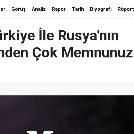
ler
Görüş
Analiz
Rapor
Tarih
Biyografi
Röport
ürkiye İle Rusya'nın
ğinden Çok Memnunuz