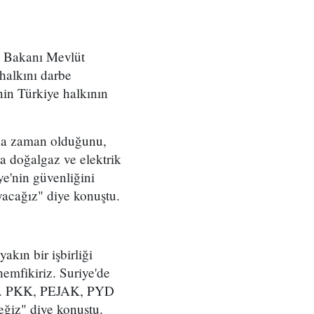
ri Bakanı Mevlüt
halkını darbe
inin Türkiye halkının
aha zaman olduğunu,
a doğalgaz ve elektrik
ye'nin güvenliğini
acağız" diye konuştu.
kın bir işbirliği
hemfikiriz. Suriye'de
ruz. PKK, PEJAK, PYD
ceğiz" diye konuştu.