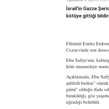
Yayınlanma:
06 Ağustos 2026 
İsrail'in Gazze Şe
kötüye gittiği bildiri
Filistinli Esirler Enf
Cezaevinde son derece 
Ebu Safiye'nin, kaburg
kötü muameleye maruz k
Açıklamada, Ebu Safiy
şiddetli baskın" olara
günü" olduğu ifade ed
bırakıldığı, göz yaşart
uğradığı belirtildi.