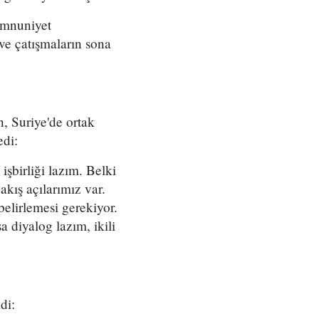
memnuniyet
 ve çatışmaların sona
n, Suriye'de ortak
edi:
şbirliği lazım. Belki
akış açılarımız var.
elirlemesi gerekiyor.
a diyalog lazım, ikili
di: