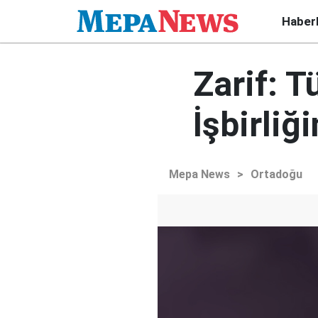
Haber
Zarif: T
İşbirli
Mepa News
>
Ortadoğu