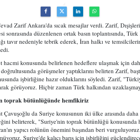
Cevad Zarif Ankara'da sıcak mesajlar verdi. Zarif, Dışişle
i sonrasında düzenlenen ortak basın toplantısında, Türk 
ığı tavır nedeniyle tebrik ederek, İran halkı ve temsilciler
edi.
aret hacmi konusunda belirlenen hedeflere ulaşmak için d
ğrultusunda görüşmeler yaptıklarını belirten Zarif, başt
usunda işbirliğine hazır olduklarını söyledi. Zarif, "Türki
arak görüyoruz. Hiçbir zaman Türk halkından uzaklaşmay
in toprak bütünlüğünde hemfikiriz
t Çavuşoğlu da Suriye konusunun iki ülke arasında daha ya
eğini belirterek, "Suriye'nin toprak bütünlüğü konusunda 
 İran'ın yapıcı rolünün önemini başından beri vurguluyo
üyoruz. Suriye'de kalıcı barış için işbirliğini güçlendire