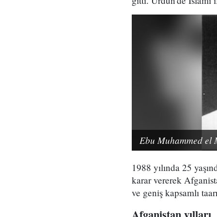
gitti. Ürdün'de İslami 
Ebu Muhammed el Mı
1988 yılında 25 yaşınd
karar vererek Afganist
ve geniş kapsamlı taarr
Afganistan yılları