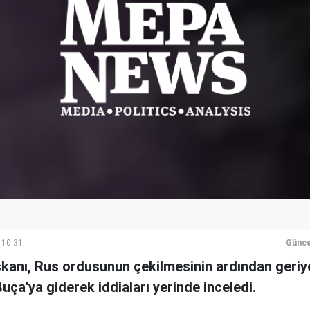
 10:31
Günce
kanı, Rus ordusunun çekilmesinin ardından geriye
Buça'ya giderek iddiaları yerinde inceledi.