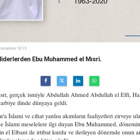
umartesi 18:13
sı liderlerden Ebu Muhammed el Mısri.
i, gerçek ismiyle Abdullah Ahmed Abdullah el Elfi, Haz
arbiye ilinde dünyaya geldi.
r'a İslami ve cihat yanlısı akımların faaliyetleri zirveye 
e İslami meselelere ilgi duyan Ebu Muhammed, dönemin
n el Elbani ile irtibat kurdu ve ilerleyen dönemde onun ar