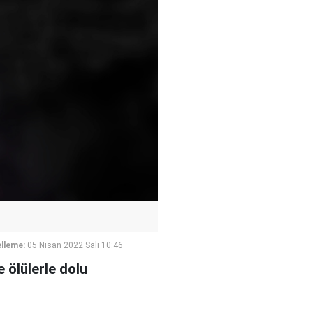
lleme:
05 Nisan 2022 Salı 10:46
 ölülerle dolu