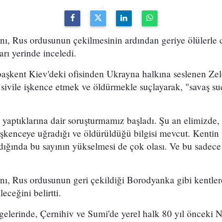
ı, Rus ordusunun çekilmesinin ardından geriye ölülerle d
arı yerinde inceledi.
şkent Kiev'deki ofisinden Ukrayna halkına seslenen Zel
sivile işkence etmek ve öldürmekle suçlayarak, "savaş suç
n yaptıklarına dair soruşturmamız başladı. Şu an elimizde
 işkenceye uğradığı ve öldürüldüğü bilgisi mevcut. Kenti
ığında bu sayının yükselmesi de çok olası. Ve bu sadece 
ı, Rus ordusunun geri çekildiği Borodyanka gibi kentlerd
eceğini belirtti.
lgelerinde, Çernihiv ve Sumi'de yerel halk 80 yıl önceki N