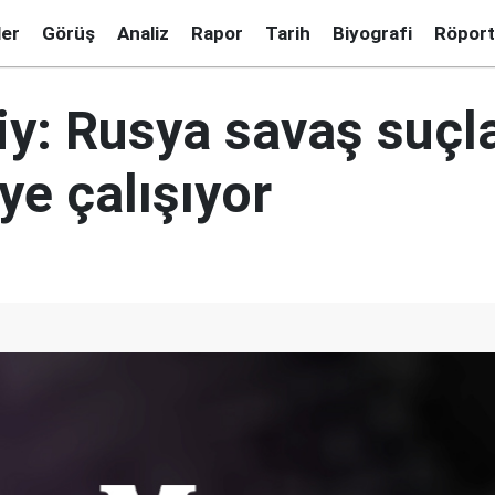
ler
Görüş
Analiz
Rapor
Tarih
Biyografi
Röport
y: Rusya savaş suçla
ye çalışıyor