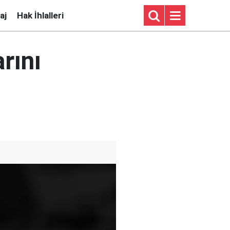
aj
Hak İhlalleri
rını