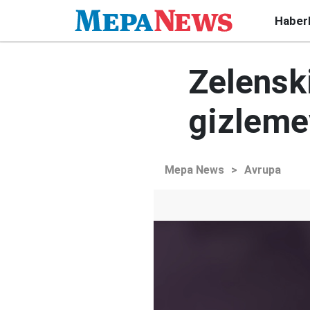
Haber
Zelenski
gizleme
Mepa News
>
Avrupa