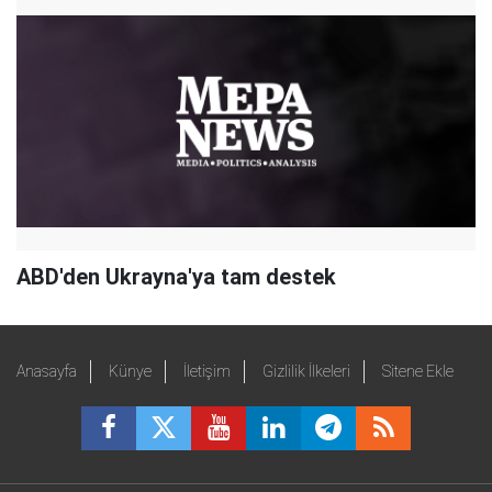
ABD'den Ukrayna'ya tam destek
Anasayfa
Künye
İletişim
Gizlilik İlkeleri
Sitene Ekle