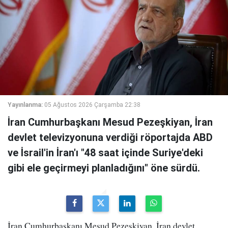
Yayınlanma:
05 Ağustos 2026 Çarşamba 22:38
İran Cumhurbaşkanı Mesud Pezeşkiyan, İran
devlet televizyonuna verdiği röportajda ABD
ve İsrail'in İran'ı "48 saat içinde Suriye'deki
gibi ele geçirmeyi planladığını" öne sürdü.
İran Cumhurbaşkanı Mesud Pezeşkiyan, İran devlet