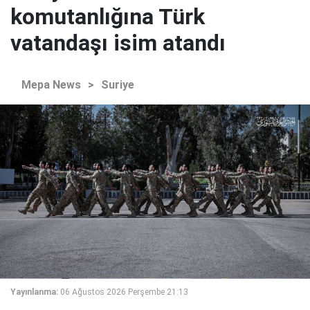
komutanlığına Türk
vatandaşı isim atandı
Mepa News
>
Suriye
Yayınlanma:
06 Ağustos 2026 Perşembe 21:13