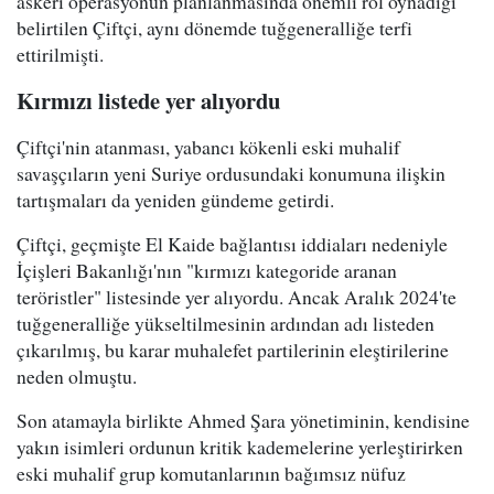
askeri operasyonun planlanmasında önemli rol oynadığı
belirtilen Çiftçi, aynı dönemde tuğgeneralliğe terfi
ettirilmişti.
Kırmızı listede yer alıyordu
Çiftçi'nin atanması, yabancı kökenli eski muhalif
savaşçıların yeni Suriye ordusundaki konumuna ilişkin
tartışmaları da yeniden gündeme getirdi.
Çiftçi, geçmişte El Kaide bağlantısı iddiaları nedeniyle
İçişleri Bakanlığı'nın "kırmızı kategoride aranan
teröristler" listesinde yer alıyordu. Ancak Aralık 2024'te
tuğgeneralliğe yükseltilmesinin ardından adı listeden
çıkarılmış, bu karar muhalefet partilerinin eleştirilerine
neden olmuştu.
Son atamayla birlikte Ahmed Şara yönetiminin, kendisine
yakın isimleri ordunun kritik kademelerine yerleştirirken
eski muhalif grup komutanlarının bağımsız nüfuz