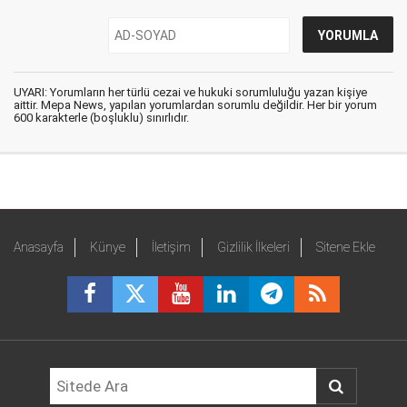
UYARI: Yorumların her türlü cezai ve hukuki sorumluluğu yazan kişiye
aittir. Mepa News, yapılan yorumlardan sorumlu değildir. Her bir yorum
600 karakterle (boşluklu) sınırlıdır.
Anasayfa
Künye
İletişim
Gizlilik İlkeleri
Sitene Ekle