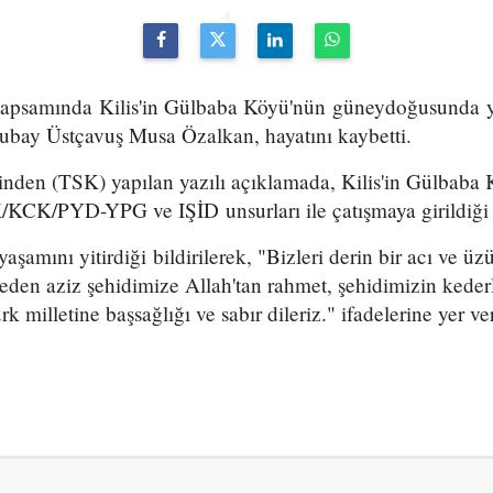
 kapsamında Kilis'in Gülbaba Köyü'nün güneydoğusunda 
ubay Üstçavuş Musa Özalkan, hayatını kaybetti.
rinden (TSK) yapılan yazılı açıklamada, Kilis'in Gülbaba
K/PYD-YPG ve IŞİD unsurları ile çatışmaya girildiği be
aşamını yitirdiği bildirilerek, "Bizleri derin bir acı ve 
beden aziz şehidimize Allah'tan rahmet, şehidimizin kederli
k milletine başsağlığı ve sabır dileriz." ifadelerine yer ver