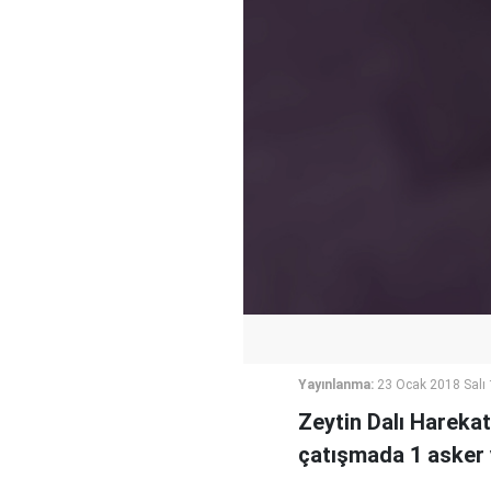
Yayınlanma:
23 Ocak 2018 Salı
Zeytin Dalı Hareka
çatışmada 1 asker y