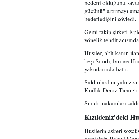
nedeni olduğunu savun
gücünü" artırmayı amaç
hedeflediğini söyledi.
Gemi takip şirketi Kpl
yönelik tehdit açısın
Husiler, ablukanın ila
beşi Suudi, biri ise H
yakınlarında battı.
Saldırılardan yalnızca 
Krallık Deniz Ticaret
Suudi makamları saldır
Kızıldeniz'deki Hus
Husilerin askeri sözcü
gemisinin Babu'l Mend