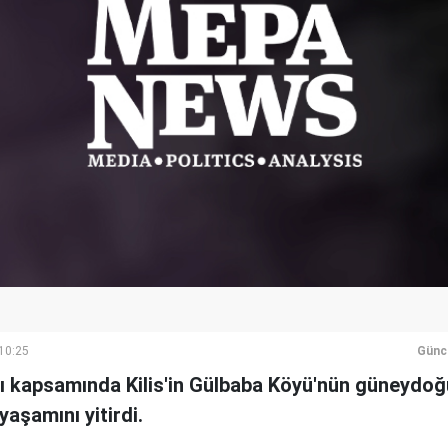
 10:25
Günc
tı kapsamında Kilis'in Gülbaba Köyü'nün güneyd
aşamını yitirdi.