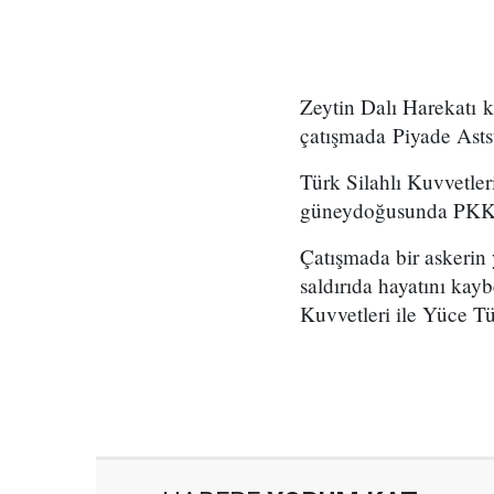
Zeytin Dalı Harekatı
çatışmada Piyade Asts
Türk Silahlı Kuvvetle
güneydoğusunda PKK/KC
Çatışmada bir askerin y
saldırıda hayatını kay
Kuvvetleri ile Yüce Tür