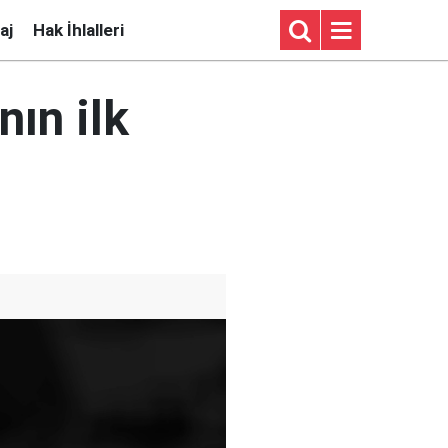
aj
Hak İhlalleri
nın ilk