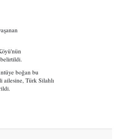
yaşanan
 Köyü'nün
lirtildi.
üzüntüye boğan bu
 ailesine, Türk Silahlı
ildi.