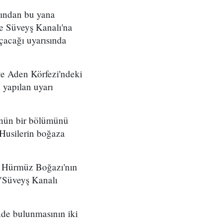
sından bu yana
 ve Süveyş Kanalı'na
çacağı uyarısında
ve Aden Körfezi'ndeki
 yapılan uyarı
lünün bir bölümünü
Husilerin boğaza
da Hürmüz Boğazı'nın
 "Süveyş Kanalı
nde bulunmasının iki