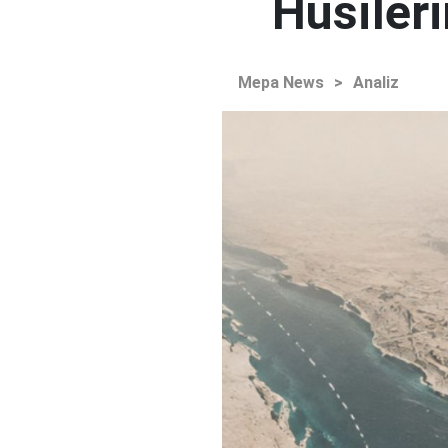
Husileri
Mepa News
>
Analiz