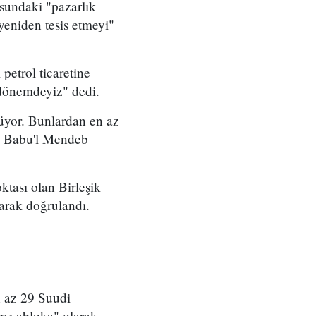
sundaki "pazarlık
yeniden tesis etmeyi"
petrol ticaretine
 dönemdeyiz" dedi.
rüyor. Bunlardan en az
'ta Babu'l Mendeb
ktası olan Birleşik
arak doğrulandı.
n az 29 Suudi
şı abluka" olarak