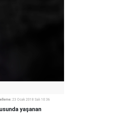
elleme:
23 Ocak 2018 Salı 10:36
oğusunda yaşanan