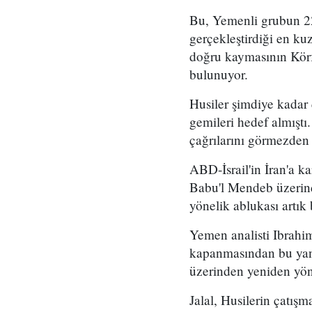
Bu, Yemenli grubun 2
gerçekleştirdiği en kuz
doğru kaymasının Körf
bulunuyor.
Husiler şimdiye kadar
gemileri hedef almıştı
çağrılarını görmezden
ABD-İsrail'in İran'a k
Babu'l Mendeb üzerind
yönelik ablukası artık 
Yemen analisti Ibrahim
kapanmasından bu yana
üzerinden yeniden yön
Jalal, Husilerin çatış