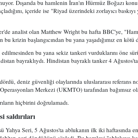
uyor. Dışarıda bu hamlenin İran'ın Hürmüz Boğazı konu
ladığını, içeride ise "Riyad üzerindeki zorlayıcı baskıyı 
er'de analist olan Matthew Wright bu hafta BBC'ye, "Ham 
dan bu krizin başlangıcından bu yana yaşadığımız en kötü
n edilmesinden bu yana sekiz tankeri vurduklarını öne sü
indistan bayraklıydı. Hindistan bayraklı tanker 4 Ağustos
dördü, deniz güvenliği olaylarında uluslararası referans no
i Operasyonları Merkezi (UKMTO) tarafından bağımsız ol
ıların hiçbirini doğrulamadı.
i saldırıları
sü Yahya Seri, 5 Ağustos'ta ablukanın ilk iki haftasında e
eb'ten geri döndüğünü söyledi. Bu hamleyi "ablukaya kar