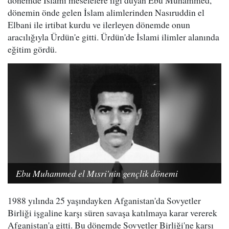
dönemde İslami meselelere ilgi duyan Ebu Muhammed,
dönemin önde gelen İslam alimlerinden Nasıruddin el
Elbani ile irtibat kurdu ve ilerleyen dönemde onun
aracılığıyla Ürdün'e gitti. Ürdün'de İslami ilimler alanında
eğitim gördü.
Ebu Muhammed el Mısri'nin gençlik dönemi
1988 yılında 25 yaşındayken Afganistan'da Sovyetler
Birliği işgaline karşı süren savaşa katılmaya karar vererek
Afganistan'a gitti. Bu dönemde Sovyetler Birliği'ne karşı