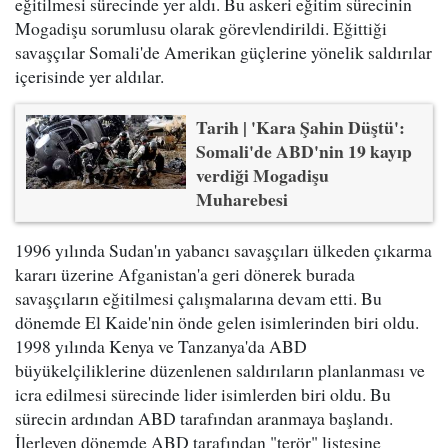
eğitilmesi sürecinde yer aldı. Bu askeri eğitim sürecinin
Mogadişu sorumlusu olarak görevlendirildi. Eğittiği
savaşçılar Somali'de Amerikan güçlerine yönelik saldırılar
içerisinde yer aldılar.
Tarih | 'Kara Şahin Düştü':
Somali'de ABD'nin 19 kayıp
verdiği Mogadişu
Muharebesi
1996 yılında Sudan'ın yabancı savaşçıları ülkeden çıkarma
kararı üzerine Afganistan'a geri dönerek burada
savaşçıların eğitilmesi çalışmalarına devam etti. Bu
dönemde El Kaide'nin önde gelen isimlerinden biri oldu.
1998 yılında Kenya ve Tanzanya'da ABD
büyükelçiliklerine düzenlenen saldırıların planlanması ve
icra edilmesi sürecinde lider isimlerden biri oldu. Bu
sürecin ardından ABD tarafından aranmaya başlandı.
İlerleyen dönemde ABD tarafından "terör" listesine