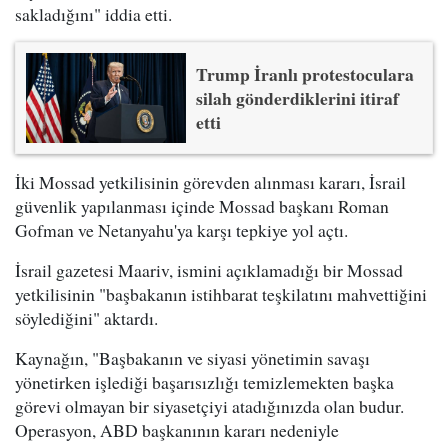
sakladığını" iddia etti.
Trump İranlı protestoculara
silah gönderdiklerini itiraf
etti
İki Mossad yetkilisinin görevden alınması kararı, İsrail
güvenlik yapılanması içinde Mossad başkanı Roman
Gofman ve Netanyahu'ya karşı tepkiye yol açtı.
İsrail gazetesi Maariv, ismini açıklamadığı bir Mossad
yetkilisinin "başbakanın istihbarat teşkilatını mahvettiğini
söylediğini" aktardı.
Kaynağın, "Başbakanın ve siyasi yönetimin savaşı
yönetirken işlediği başarısızlığı temizlemekten başka
görevi olmayan bir siyasetçiyi atadığınızda olan budur.
Operasyon, ABD başkanının kararı nedeniyle