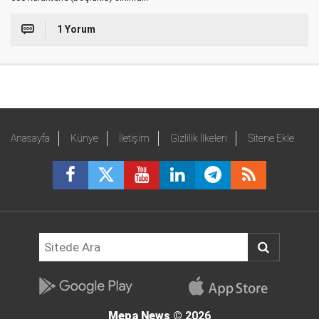
1 Yorum
Anasayfa
Künye
İletişim
Gizlilik İlkeleri
Sitene Ekle
Mepa News
© 2026