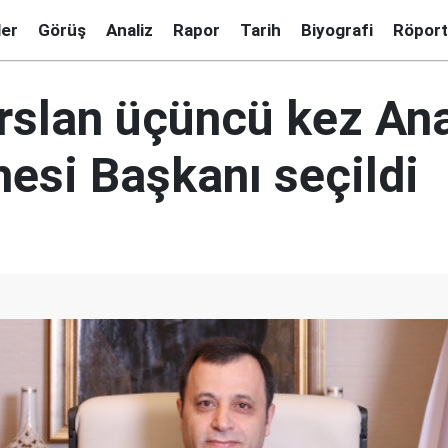
ler
Görüş
Analiz
Rapor
Tarih
Biyografi
Röport
rslan üçüncü kez An
si Başkanı seçildi