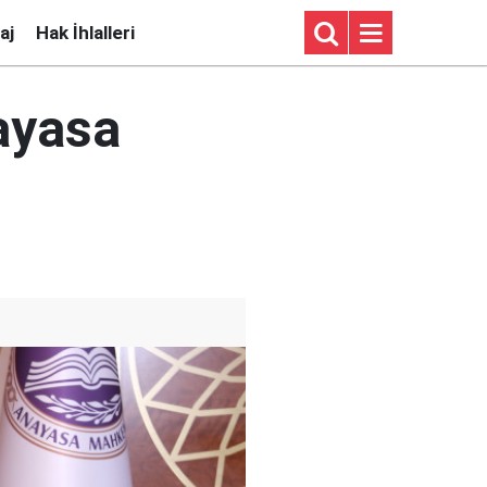
aj
Hak İhlalleri
ayasa