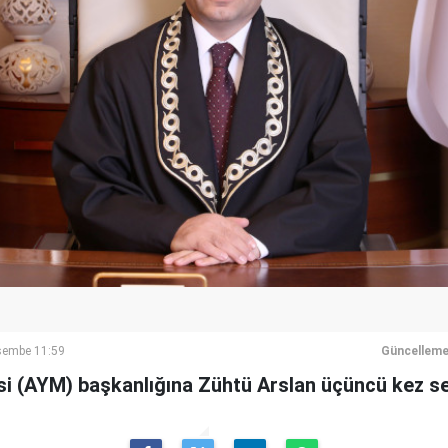
şembe 11:59
Güncelleme
(AYM) başkanlığına Zühtü Arslan üçüncü kez seç