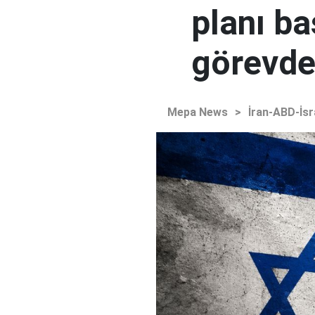
planı ba
görevden
Mepa News
>
İran-ABD-İsr