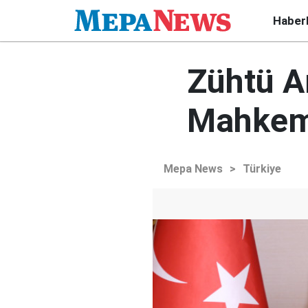
Haber
Zühtü A
Mahkeme
Mepa News
>
Türkiye