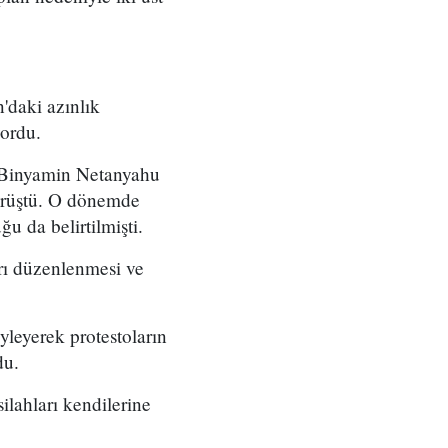
'daki azınlık
yordu.
ı Binyamin Netanyahu
örüştü. O dönemde
u da belirtilmişti.
arı düzenlenmesi ve
yleyerek protestoların
du.
ilahları kendilerine