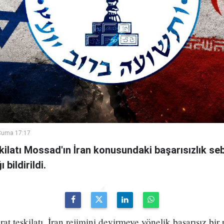
Cuma 17:17
şkilatı Mossad'ın İran konusundaki başarısızlık se
bildirildi.
arat teşkilatı, İran rejimini devirmeye yönelik başarısız bir