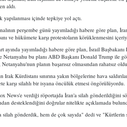
en aldı.
k yapılanması içinde tepkiye yol açtı.
analının perşembe günü yayımladığı habere göre plan, İran
sını ve hükümete karşı protestoların körüklenmesini içeri
t ayında yayımladığı habere göre plan, İsrail Başbakan
 ve Netanyahu bu planı ABD Başkanı Donald Trump ile g
 Netanyahu'nun planın başarısız olmasından rahatsız olduğ
n Irak Kürdistanı sınırına yakın bölgelerine hava saldırıl
e karşı silahlı bir isyana öncülük etmesi öngörülüyordu.
x News'e verdiği röportajda İran'a silah gönderildiğini sö
ından desteklendiğini doğrular nitelikte açıklamada bulun
 silah gönderdik, hem de çok sayıda" dedi ve "Kürtlerin s