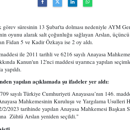
lık görev süresinin 13 Şubat'ta dolması nedeniyle AYM G
nin oyunu alarak salt çoğunluğu sağlayan Arslan, üçün
fan Fidan 5 ve Kadir Özkaya ise 2 oy aldı.
 maddesi ile 2011 tarihli ve 6216 sayılı Anayasa Mahkem
kkında Kanun'un 12'nci maddesi uyarınca yapılan seçimle
a yapıldı.
en yapılan açıklamada şu ifadeler yer aldı:
2709 sayılı Türkiye Cumhuriyeti Anayasası’nın 146. madde
lı Anayasa Mahkemesinin Kuruluşu ve Yargılama Usulleri
 2/2/2023 tarihinde yapılan Anayasa Mahkemesi Başkan 
na Zühtü Arslan yeniden seçildi."
işti