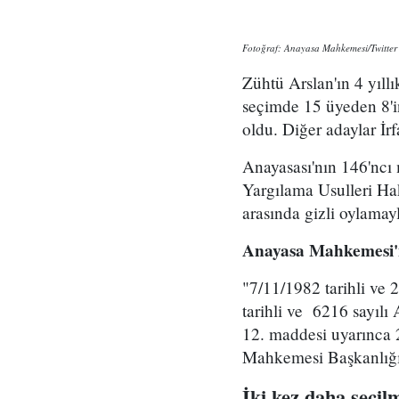
Fotoğraf: Anayasa Mahkemesi/Twitter
Zühtü Arslan'ın 4 yıl
seçimde 15 üyeden 8'i
oldu. Diğer adaylar İr
Anayasası'nın 146'ncı
Yargılama Usulleri Ha
arasında gizli oylamayl
Anayasa Mahkemesi'nd
"7/11/1982 tarihli ve 
tarihli ve 6216 sayı
12. maddesi uyarınca
Mahkemesi Başkanlığı
İki kez daha seçilm