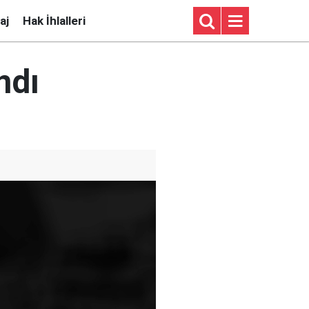
aj
Hak İhlalleri
ndı