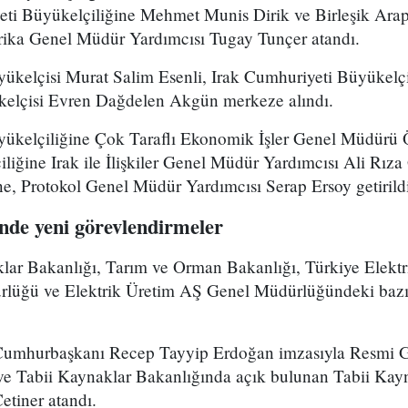
i Büyükelçiliğine Mehmet Munis Dirik ve Birleşik Arap 
rika Genel Müdür Yardımcısı Tugay Tunçer atandı.
ükelçisi Murat Salim Esenli, Irak Cumhuriyeti Büyükelçis
kelçisi Evren Dağdelen Akgün merkeze alındı.
yükelçiliğine Çok Taraflı Ekonomik İşler Genel Müdürü
iğine Irak ile İlişkiler Genel Müdür Yardımcısı Ali Rıza
ne, Protokol Genel Müdür Yardımcısı Serap Ersoy getirild
inde yeni görevlendirmeler
klar Bakanlığı, Tarım ve Orman Bakanlığı, Türkiye Elekt
üğü ve Elektrik Üretim AŞ Genel Müdürlüğündeki bazı 
Cumhurbaşkanı Recep Tayyip Erdoğan imzasıyla Resmi G
 ve Tabii Kaynaklar Bakanlığında açık bulunan Tabii Kayn
tiner atandı.