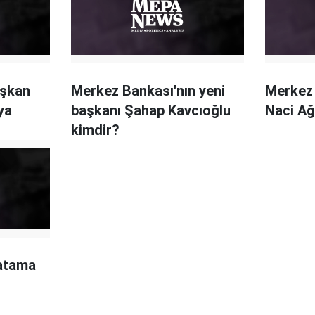
aşkan
Merkez Bankası'nın yeni
Merkez
ya
başkanı Şahap Kavcıoğlu
Naci Ağ
kimdir?
 atama