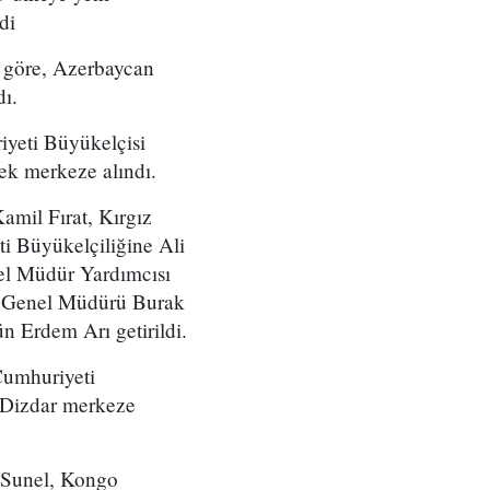
di
 göre, Azerbaycan
ı.
yeti Büyükelçisi
k merkeze alındı.
mil Fırat, Kırgız
i Büyükelçiliğine Ali
nel Müdür Yardımcısı
üm Genel Müdürü Burak
n Erdem Arı getirildi.
Cumhuriyeti
n Dizdar merkeze
 Sunel, Kongo