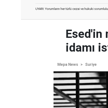
UYARI: Yorumların her türlü cezai ve hukuki sorumlulu
Esed'in
idamı is
Mepa News
>
Suriye