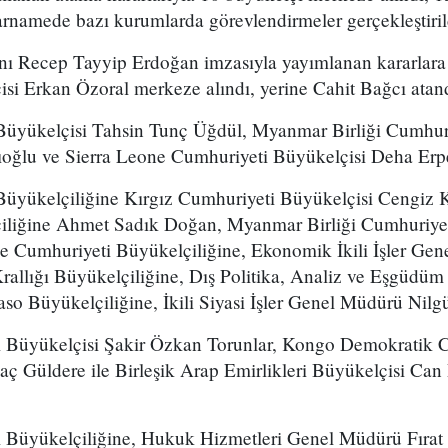
arnamede bazı kurumlarda görevlendirmeler gerçekleştiril
ı Recep Tayyip Erdoğan imzasıyla yayımlanan kararlara
si Erkan Özoral merkeze alındı, yerine Cahit Bağcı atand
Büyükelçisi Tahsin Tunç Üğdül, Myanmar Birliği Cumhuri
oğlu ve Sierra Leone Cumhuriyeti Büyükelçisi Deha Erpe
üyükelçiliğine Kırgız Cumhuriyeti Büyükelçisi Cengiz Ka
iliğine Ahmet Sadık Doğan, Myanmar Birliği Cumhuriyet
ne Cumhuriyeti Büyükelçiliğine, Ekonomik İkili İşler Ge
Krallığı Büyükelçiliğine, Dış Politika, Analiz ve Eşgüd
o Büyükelçiliğine, İkili Siyasi İşler Genel Müdürü Nilgü
i Büyükelçisi Şakir Özkan Torunlar, Kongo Demokratik 
aç Güldere ile Birleşik Arap Emirlikleri Büyükelçisi Ca
i Büyükelçiliğine, Hukuk Hizmetleri Genel Müdürü Fırat