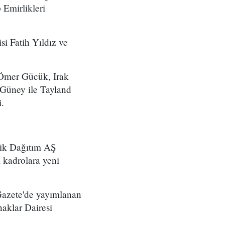
Emirlikleri
i Fatih Yıldız ve
 Ömer Gücük, Irak
 Güney ile Tayland
i.
rik Dağıtım AŞ
kadrolara yeni
azete'de yayımlanan
aklar Dairesi