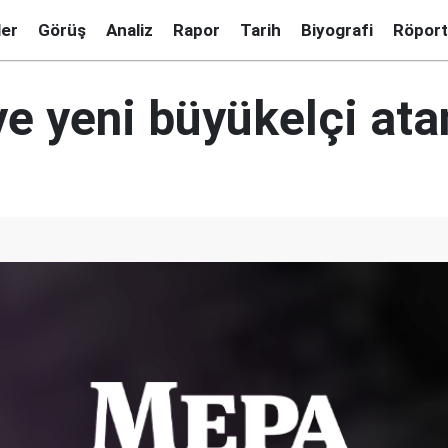
ler
Görüş
Analiz
Rapor
Tarih
Biyografi
Röport
e yeni büyükelçi ata