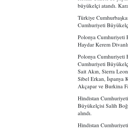
büyükelçi atandı. Kar
Türkiye Cumhurbaşkan
Cumhuriyeti Büyükelçi
Polonya Cumhuriyeti 
Haydar Kerem Divanlı
Polonya Cumhuriyeti B
Cumhuriyeti Büyükelç
Sait Akın, Sierra Leo
Sibel Erkan, İspanya 
Akçapar ve Burkina Fas
Hindistan Cumhuriyet
Büyükelçisi Salih Boğ
alındı.
Hindistan Cumhuriyet