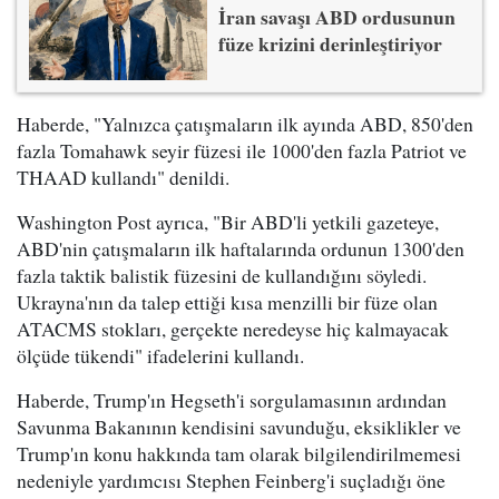
İran savaşı ABD ordusunun
füze krizini derinleştiriyor
Haberde, "Yalnızca çatışmaların ilk ayında ABD, 850'den
fazla Tomahawk seyir füzesi ile 1000'den fazla Patriot ve
THAAD kullandı" denildi.
Washington Post ayrıca, "Bir ABD'li yetkili gazeteye,
ABD'nin çatışmaların ilk haftalarında ordunun 1300'den
fazla taktik balistik füzesini de kullandığını söyledi.
Ukrayna'nın da talep ettiği kısa menzilli bir füze olan
ATACMS stokları, gerçekte neredeyse hiç kalmayacak
ölçüde tükendi" ifadelerini kullandı.
Haberde, Trump'ın Hegseth'i sorgulamasının ardından
Savunma Bakanının kendisini savunduğu, eksiklikler ve
Trump'ın konu hakkında tam olarak bilgilendirilmemesi
nedeniyle yardımcısı Stephen Feinberg'i suçladığı öne