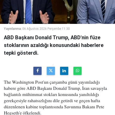
Yayınlanma:
06 Ağustos 2026 Perşembe 11:30
ABD Başkanı Donald Trump, ABD'nin füze
stoklarının azaldığı konusundaki haberlere
tepki gösterdi.
The Washington Post'un çarşamba günü yayımladığı
habere göre ABD Başkanı Donald Trump, İran savaşıyla
bağlantılı mühimmat stokları konusunda yanıltıldığı
gerekçesiyle rahatsızlığını dile getirdi ve geçen hafta
düzenlenen kabine toplantısında Savunma Bakanı Pete
Hegseth'e öfkelendi.