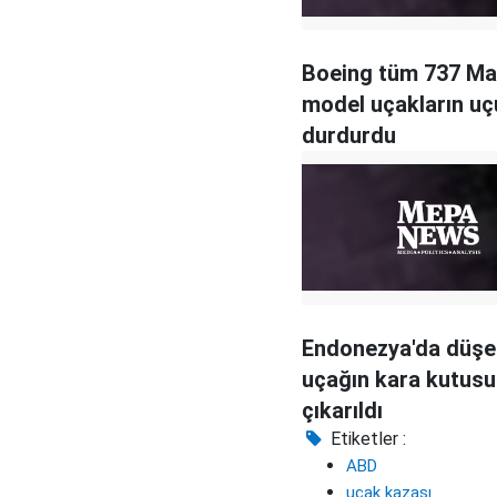
Boeing tüm 737 Ma
model uçakların uçu
durdurdu
Endonezya'da düşe
uçağın kara kutusu
çıkarıldı
Etiketler :
ABD
uçak kazası