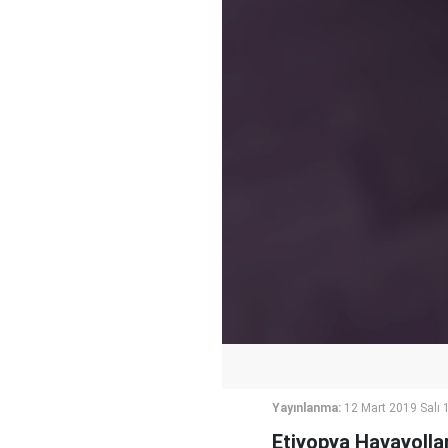
Yayınlanma:
12 Mart 2019 Salı 
Etiyopya Havayolla