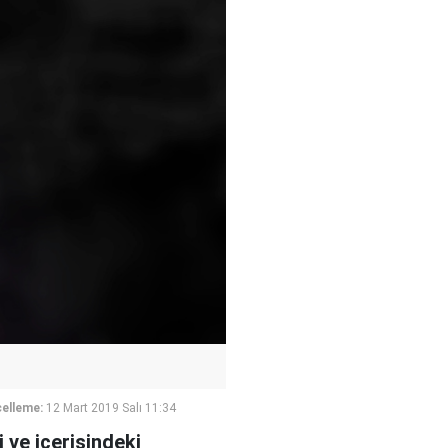
elleme:
12 Mart 2019 Salı 11:34
 ve içerisindeki