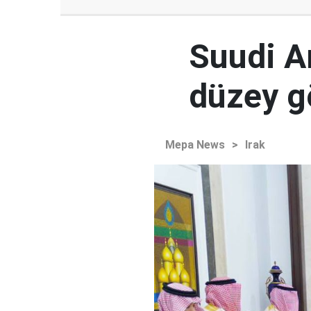
Suudi Ar
düzey 
Mepa News
>
Irak