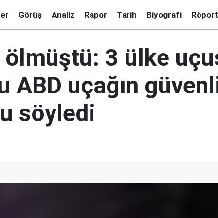
ler
Görüş
Analiz
Rapor
Tarih
Biyografi
Röport
i ölmüştü: 3 ülke uçu
u ABD uçağın güvenl
u söyledi