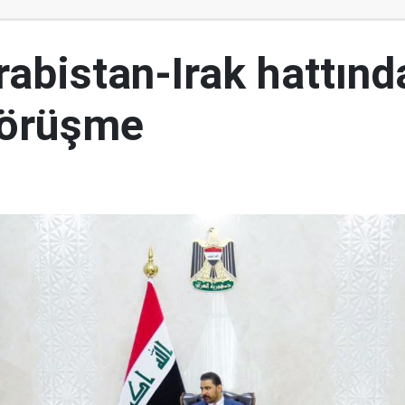
abistan-Irak hattınd
görüşme