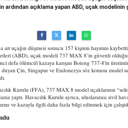
nin ardından açıklama yapan ABD, uçak modelinin 
a ait uçağın düşmesi sonucu 157 kişinin hayatını kaybettiği
etleri (ABD), uçak modeli 737 MAX 8’in güvenli olduğun
inci defa ölümcül kazaya karışan Boieng 737-8'in üretimi
u duyan Çin, Singapur ve Endonezya söz konusu model u
dı.
ılık Kurulu (FFA), 737 MAX 8 model uçaklarının “seferl
ama yaptı. Havacılık Kurulu ayrıca, uluslararası sivil havac
rını ve kazayla ilgili daha fazla bilgi edinmek için çalıştık
undu