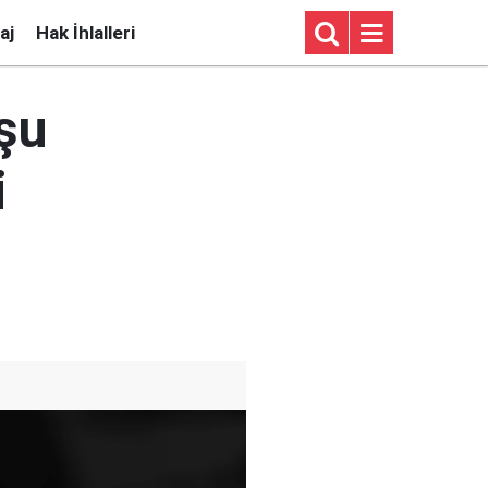
aj
Hak İhlalleri
şu
i