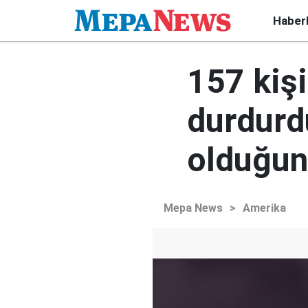
Haber
157 kiş
durdurd
olduğun
Mepa News
>
Amerika