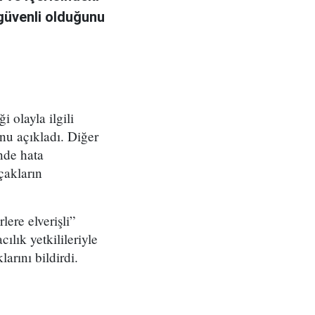
güvenli olduğunu
 olayla ilgili
u açıkladı. Diğer
nde hata
çakların
ere elverişli”
ılık yetkilileriyle
larını bildirdi.