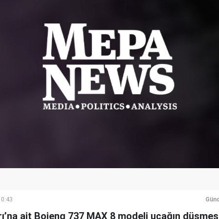
10:43
Günc
rı’na ait Boieng 737 MAX 8 modeli uçağın düşmesi