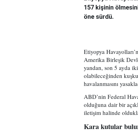
157 kişinin ölmesi
öne sürdü.
Etiyopya Havayolları’n
Amerika Birleşik Devl
yandan, son 5 ayda ik
olabileceğinden kuşk
havalanmasını yasakla
ABD’nin Federal Havac
olduğuna dair bir açıkl
iletişim halinde oldukla
Kara kutular bul