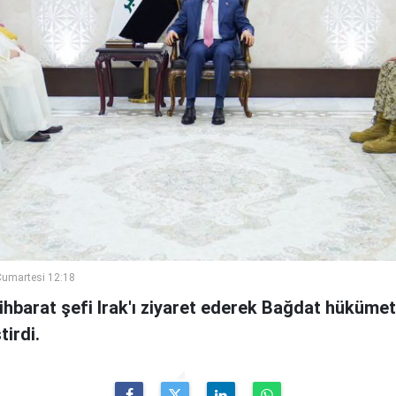
umartesi 12:18
ihbarat şefi Irak'ı ziyaret ederek Bağdat hükümeti
irdi.