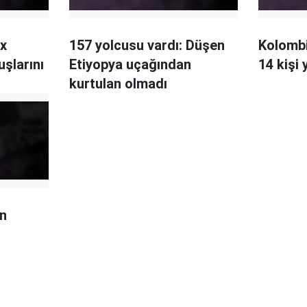
x
157 yolcusu vardı: Düşen
Kolombi
şlarını
Etiyopya uçağından
14 kişi 
kurtulan olmadı
n