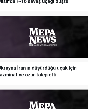
Mısır'da F-16 savaş uçağı düştü
Ukrayna İran'ın düşürdüğü uçak için
azminat ve özür talep etti