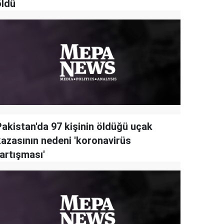
öldü
Pakistan'da 97 kişinin öldüğü uçak
kazasının nedeni 'koronavirüs
artışması'