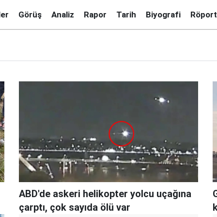
ler
Görüş
Analiz
Rapor
Tarih
Biyografi
Röport
ABD'de askeri helikopter yolcu uçağına
çarptı, çok sayıda ölü var
k