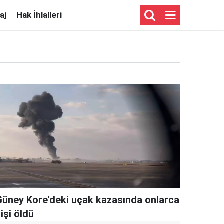
aj
Hak İhlalleri
Güney Kore'deki uçak kazasında onlarca
işi öldü