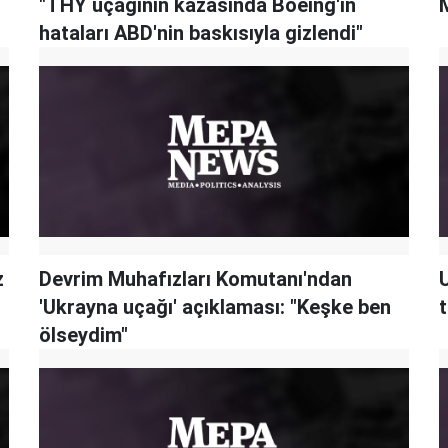
"THY uçağının kazasında Boeing'in
hataları ABD'nin baskısıyla gizlendi"
z
Devrim Muhafızları Komutanı'ndan
'Ukrayna uçağı' açıklaması: "Keşke ben
t
ölseydim"