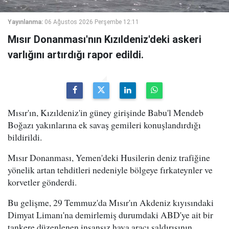
Yayınlanma:
06 Ağustos 2026 Perşembe 12:11
Mısır Donanması'nın Kızıldeniz'deki askeri
varlığını artırdığı rapor edildi.
Mısır'ın, Kızıldeniz'in güney girişinde Babu'l Mendeb
Boğazı yakınlarına ek savaş gemileri konuşlandırdığı
bildirildi.
Mısır Donanması, Yemen'deki Husilerin deniz trafiğine
yönelik artan tehditleri nedeniyle bölgeye fırkateynler ve
korvetler gönderdi.
Bu gelişme, 29 Temmuz'da Mısır'ın Akdeniz kıyısındaki
Dimyat Limanı'na demirlemiş durumdaki ABD'ye ait bir
tankere düzenlenen insansız hava aracı saldırısının