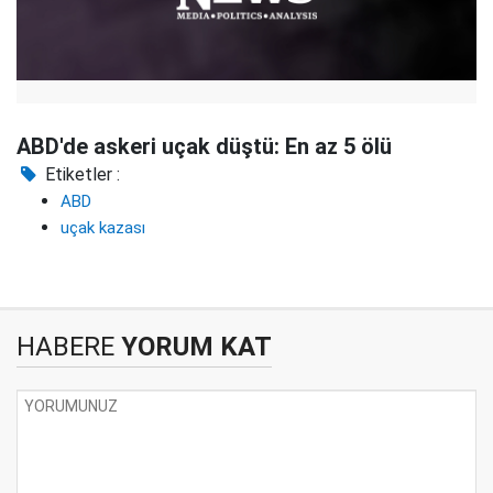
ABD'de askeri uçak düştü: En az 5 ölü
Etiketler :
ABD
uçak kazası
HABERE
YORUM KAT