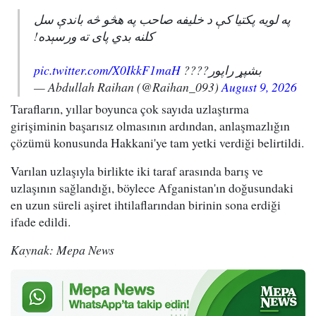
په لویه پکتیا کې د خلیفه صاحب په هڅو څه باندې سل
کلنه بدي پای ته ورسېده!
pic.twitter.com/X0IkkF1maH
بشپړ راپور????
— Abdullah Raihan (@Raihan_093)
August 9, 2026
Tarafların, yıllar boyunca çok sayıda uzlaştırma
girişiminin başarısız olmasının ardından, anlaşmazlığın
çözümü konusunda Hakkani'ye tam yetki verdiği belirtildi.
Varılan uzlaşıyla birlikte iki taraf arasında barış ve
uzlaşının sağlandığı, böylece Afganistan'ın doğusundaki
en uzun süreli aşiret ihtilaflarından birinin sona erdiği
ifade edildi.
Kaynak: Mepa News