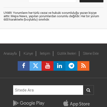
UYARI: Yorumların her türlü cezai ve hukuki sorumluluğu yazan kişiye
aittir. Mepa News, yapılan yorumlardan sorumlu değildir. Her bir yorum
600 karakterle (boşluklu) sınırlıdır.
Anasayfa
Künye
İletişim
Gizlilik İlkeleri
Sitene Ekle