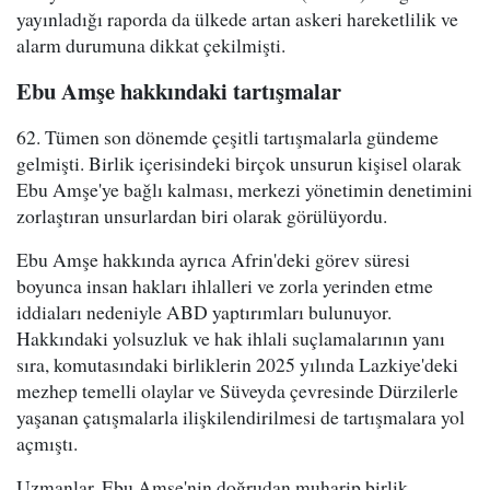
yayınladığı raporda da ülkede artan askeri hareketlilik ve
alarm durumuna dikkat çekilmişti.
Ebu Amşe hakkındaki tartışmalar
62. Tümen son dönemde çeşitli tartışmalarla gündeme
gelmişti. Birlik içerisindeki birçok unsurun kişisel olarak
Ebu Amşe'ye bağlı kalması, merkezi yönetimin denetimini
zorlaştıran unsurlardan biri olarak görülüyordu.
Ebu Amşe hakkında ayrıca Afrin'deki görev süresi
boyunca insan hakları ihlalleri ve zorla yerinden etme
iddiaları nedeniyle ABD yaptırımları bulunuyor.
Hakkındaki yolsuzluk ve hak ihlali suçlamalarının yanı
sıra, komutasındaki birliklerin 2025 yılında Lazkiye'deki
mezhep temelli olaylar ve Süveyda çevresinde Dürzilerle
yaşanan çatışmalarla ilişkilendirilmesi de tartışmalara yol
açmıştı.
Uzmanlar, Ebu Amşe'nin doğrudan muharip birlik