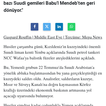
bazı Suudi gemileri Babu'l Mendeb'ten geri
dönüyor."
Gaspard Rouffin | Middle East Eye | Tercüme: Mepa News
Husiler çarşamba günü, Kızıldeniz'in kuzeyindeki önemli
Suudi liman kenti Yenbu açıklarında Suudi petrol tankeri
NCC Wafaa'ya balistik füzeler ateşlediklerini açıkladı.
Bu, Yemenli grubun 22 Temmuz'da Suudi Arabistan'a
yönelik abluka başlatmasından bu yana gerçekleştirdiği en
kuzeydeki saldırı oldu. Analistler, saldırıların kuzeye,
Mısır ve Süveyş Kanalı'na doğru kaymasının Körfez
krallığı üzerindeki ekonomik baskının artmasına yol
açacağı uyarısında bulunuyor.
Husiler şimdiye kadar çoğunlukla Yemen açıklarında,