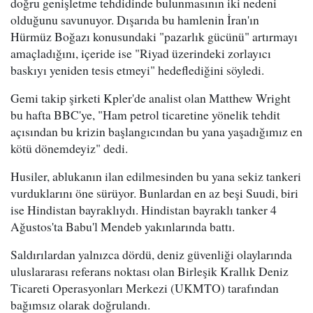
doğru genişletme tehdidinde bulunmasının iki nedeni
olduğunu savunuyor. Dışarıda bu hamlenin İran'ın
Hürmüz Boğazı konusundaki "pazarlık gücünü" artırmayı
amaçladığını, içeride ise "Riyad üzerindeki zorlayıcı
baskıyı yeniden tesis etmeyi" hedeflediğini söyledi.
Gemi takip şirketi Kpler'de analist olan Matthew Wright
bu hafta BBC'ye, "Ham petrol ticaretine yönelik tehdit
açısından bu krizin başlangıcından bu yana yaşadığımız en
kötü dönemdeyiz" dedi.
Husiler, ablukanın ilan edilmesinden bu yana sekiz tankeri
vurduklarını öne sürüyor. Bunlardan en az beşi Suudi, biri
ise Hindistan bayraklıydı. Hindistan bayraklı tanker 4
Ağustos'ta Babu'l Mendeb yakınlarında battı.
Saldırılardan yalnızca dördü, deniz güvenliği olaylarında
uluslararası referans noktası olan Birleşik Krallık Deniz
Ticareti Operasyonları Merkezi (UKMTO) tarafından
bağımsız olarak doğrulandı.