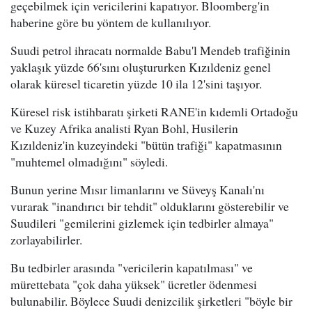
geçebilmek için vericilerini kapatıyor. Bloomberg'in
haberine göre bu yöntem de kullanılıyor.
Suudi petrol ihracatı normalde Babu'l Mendeb trafiğinin
yaklaşık yüzde 66'sını oluştururken Kızıldeniz genel
olarak küresel ticaretin yüzde 10 ila 12'sini taşıyor.
Küresel risk istihbaratı şirketi RANE'in kıdemli Ortadoğu
ve Kuzey Afrika analisti Ryan Bohl, Husilerin
Kızıldeniz'in kuzeyindeki "bütün trafiği" kapatmasının
"muhtemel olmadığını" söyledi.
Bunun yerine Mısır limanlarını ve Süveyş Kanalı'nı
vurarak "inandırıcı bir tehdit" olduklarını gösterebilir ve
Suudileri "gemilerini gizlemek için tedbirler almaya"
zorlayabilirler.
Bu tedbirler arasında "vericilerin kapatılması" ve
mürettebata "çok daha yüksek" ücretler ödenmesi
bulunabilir. Böylece Suudi denizcilik şirketleri "böyle bir