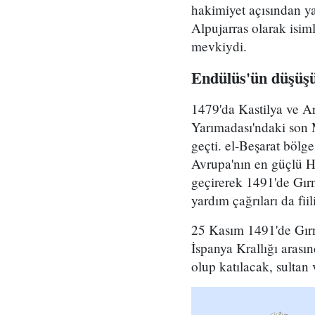
hakimiyet açısından ya
Alpujarras olarak isim
mevkiydi.
Endülüs'ün düşüş
1479'da Kastilya ve Ar
Yarımadası'ndaki son 
geçti. el-Beşarat böl
Avrupa'nın en güçlü Hr
geçirerek 1491'de Gır
yardım çağrıları da fi
25 Kasım 1491'de Gırn
İspanya Krallığı arası
olup katılacak, sultan 