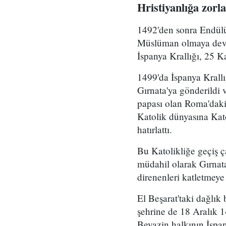
Hristiyanlığa zor
1492'den sonra Endülü
Müslüman olmaya deva
İspanya Krallığı, 25 
1499'da İspanya Krall
Gırnata'ya gönderildi
papası olan Roma'daki 
Katolik dünyasına Kato
hatırlattı.
Bu Katolikliğe geçiş 
müdahil olarak Gırnata
direnenleri katletmeye
El Beşarat'taki dağlı
şehrine de 18 Aralık 1
Beyazin halkının İspa