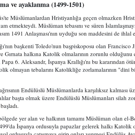
lama ve ayaklanma (1499-1501)
s'te Müslümanlardan Hristiyanlığa geçen olmazken Hristi
m etmekteydi. Müslüman tebasını ve süren İslamlaşmayı 
Kasım 1491 Anlaşması'nın uyduğu son maddesini de ihlal e
ığı'nın başkenti Toledo'nun başpiskoposu olan Francisco 
 ve Gırnata halkına Katolik olmalarının zorunlu olduğun
Papa 6. Aleksandr, İspanya Krallığı'nı bu kararından ötü
lik olmayan tebalarını Katolikliğe zorlamalarının "dini 
çağrısının Endülüslü Müslümanlarda karşılıksız kalması ü
lılar başta olmak üzere Endülüslü Müslümanları silah zor
 başladı.
k bölgede yer alan ve halkının tamamı Müslüman olan el-B
499'da İspanya ordusuyla papazlar gelerek halkı Katolik o
nyol ordusuyla çatışmaya girip onları yenmesi Endülüs Ay