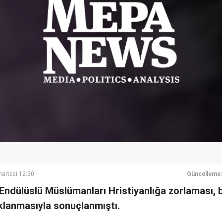
artesi 12:50
Güncelleme:
n Endülüslü Müslümanları Hristiyanlığa zorlaması,
lanmasıyla sonuçlanmıştı.