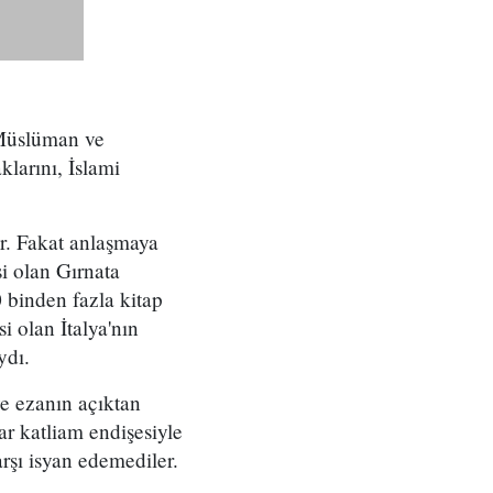
 Müslüman ve
larını, İslami
ar. Fakat anlaşmaya
i olan Gırnata
 binden fazla kitap
 olan İtalya'nın
ydı.
ve ezanın açıktan
r katliam endişesiyle
şı isyan edemediler.