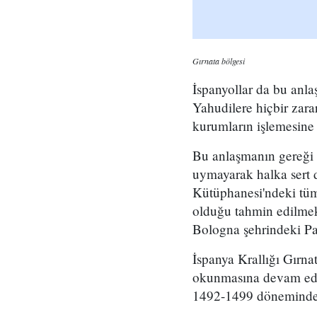
Gırnata bölgesi
İspanyollar da bu anl
Yahudilere hiçbir zara
kurumların işlemesine
Bu anlaşmanın gereği o
uymayarak halka sert 
Kütüphanesi'ndeki tüm
olduğu tahmin edilmek
Bologna şehrindeki Pa
İspanya Krallığı Gırna
okunmasına devam edil
1492-1499 döneminde a