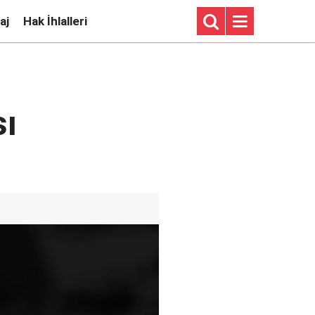
aj
Hak İhlalleri
ı