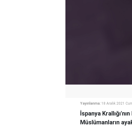
Yayınlanma:
18 Aralık 2021 Cum
İspanya Krallığı'nı
Müslümanların ayak