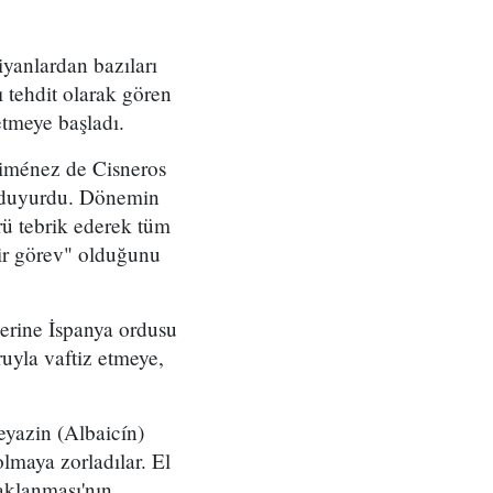
yanlardan bazıları
tehdit olarak gören
tmeye başladı.
Jiménez de Cisneros
u duyurdu. Dönemin
rü tebrik ederek tüm
bir görev" olduğunu
zerine İspanya ordusu
uyla vaftiz etmeye,
eyazin (Albaicín)
lmaya zorladılar. El
aklanması'nın