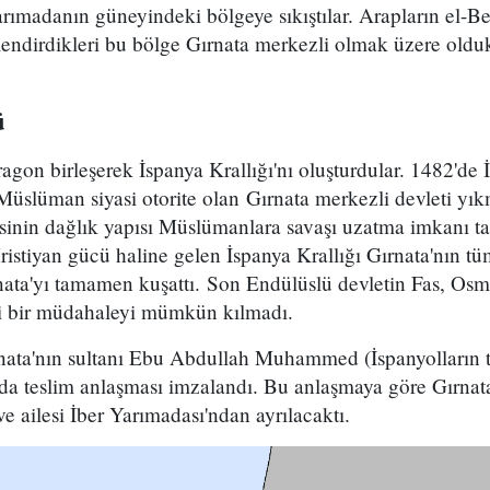
rımadanın güneyindeki bölgeye sıkıştılar. Arapların el-Beş
lendirdikleri bu bölge Gırnata merkezli olmak üzere oldu
ü
agon birleşerek İspanya Krallığı'nı oluşturdular. 1482'de 
Müslüman siyasi otorite olan Gırnata merkezli devleti yı
gesinin dağlık yapısı Müslümanlara savaşı uzatma imkanı 
istiyan gücü haline gelen İspanya Krallığı Gırnata'nın tü
nata'yı tamamen kuşattı. Son Endülüslü devletin Fas, Osm
ili bir müdahaleyi mümkün kılmadı.
ata'nın sultanı Ebu Abdullah Muhammed (İspanyolların ta
nda teslim anlaşması imzalandı. Bu anlaşmaya göre Gırnata
ve ailesi İber Yarımadası'ndan ayrılacaktı.