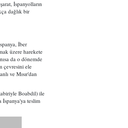
arat, İspanyolların
kça dağlık bir
İspanya, İber
kmak üzere harekete
tanısa da o dönemde
m çevresini ele
anlı ve Mısır'dan
biriyle Boabdil) ile
 İspanya'ya teslim