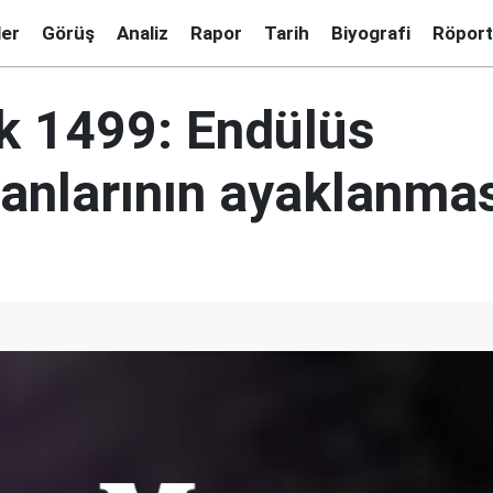
ler
Görüş
Analiz
Rapor
Tarih
Biyografi
Röport
ık 1499: Endülüs
nlarının ayaklanmas