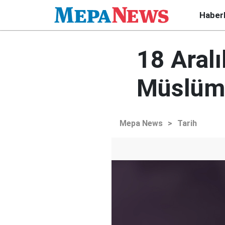
Haber
18 Aral
Müslüma
Mepa News
>
Tarih