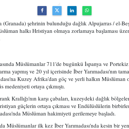
a (Granada) şehrinin bulunduğu dağlık Alpujarras / el-Be
Müslüman halkı Hristiyan olmaya zorlamaya başlaması üze
.
asında Müslümanlar 711'de bugünkü İspanya ve Portekiz 
arma yapmış ve 20 yıl içerisinde İber Yarımadası'nın tam
adası'na Kuzey Afrika'dan göç ve yerli halkın Müslüman o
s medeniyeti ortaya çıkmıştı.
rank Krallığı'nın karşı çabaları, kuzeydeki dağlık bölgeler
istiyan güçlerin ortaya çıkması ve Endülüslülerin birbirle
madası'nda Müslüman hakimiyeti gerilemeye başladı.
ında Müslümanlar ilk kez İber Yarımadası'nda kesin bir yen