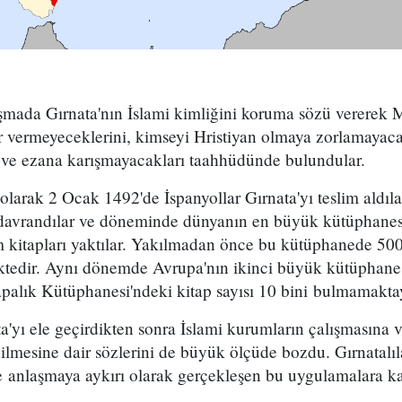
aşmada Gırnata'nın İslami kimliğini koruma sözü vererek
r vermeyeceklerini, kimseyi Hristiyan olmaya zorlamayacak
 ve ezana karışmayacakları taahhüdünde bulundular.
larak 2 Ocak 1492'de İspanyollar Gırnata'yı teslim aldıl
davrandılar ve döneminde dünyanın en büyük kütüphanes
 kitapları yaktılar. Yakılmadan önce bu kütüphanede 500
tedir. Aynı dönemde Avrupa'nın ikinci büyük kütüphanesi
palık Kütüphanesi'ndeki kitap sayısı 10 bini bulmamakta
ta'yı ele geçirdikten sonra İslami kurumların çalışmasına 
mesine dair sözlerini de büyük ölçüde bozdu. Gırnatalıla
nlaşmaya aykırı olarak gerçekleşen bu uygulamalara kar