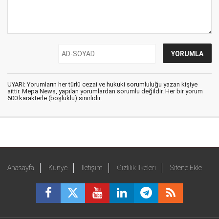
UYARI: Yorumların her türlü cezai ve hukuki sorumluluğu yazan kişiye
aittir. Mepa News, yapılan yorumlardan sorumlu değildir. Her bir yorum
600 karakterle (boşluklu) sınırlıdır.
Anasayfa
Künye
İletişim
Gizlilik İlkeleri
Sitene Ekle