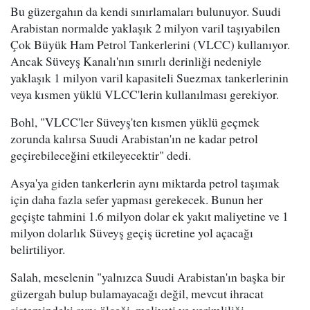
Bu güzergahın da kendi sınırlamaları bulunuyor. Suudi
Arabistan normalde yaklaşık 2 milyon varil taşıyabilen
Çok Büyük Ham Petrol Tankerlerini (VLCC) kullanıyor.
Ancak Süveyş Kanalı'nın sınırlı derinliği nedeniyle
yaklaşık 1 milyon varil kapasiteli Suezmax tankerlerinin
veya kısmen yüklü VLCC'lerin kullanılması gerekiyor.
Bohl, "VLCC'ler Süveyş'ten kısmen yüklü geçmek
zorunda kalırsa Suudi Arabistan'ın ne kadar petrol
geçirebileceğini etkileyecektir" dedi.
Asya'ya giden tankerlerin aynı miktarda petrol taşımak
için daha fazla sefer yapması gerekecek. Bunun her
geçişte tahmini 1.6 milyon dolar ek yakıt maliyetine ve 1
milyon dolarlık Süveyş geçiş ücretine yol açacağı
belirtiliyor.
Salah, meselenin "yalnızca Suudi Arabistan'ın başka bir
güzergah bulup bulamayacağı değil, mevcut ihracat
sistemindeki aynı ölçeği, maliyeti ve verimliliği