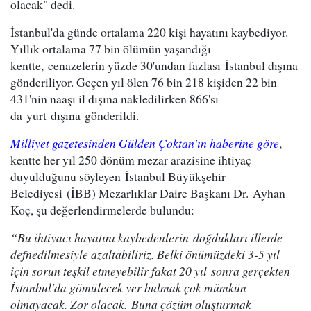
olacak" dedi.
İstanbul'da günde ortalama 220 kişi hayatını kaybediyor.
Yıllık ortalama 77 bin ölümün yaşandığı
kentte, cenazelerin yüzde 30'undan fazlası İstanbul dışına
gönderiliyor. Geçen yıl ölen 76 bin 218 kişiden 22 bin
431'nin naaşı il dışına nakledilirken 866'sı
da yurt dışına gönderildi.
Milliyet gazetesinden Gülden Çoktan'ın haberine göre
,
kentte her yıl 250 dönüm mezar arazisine ihtiyaç
duyulduğunu söyleyen İstanbul Büyükşehir
Belediyesi (İBB) Mezarlıklar Daire Başkanı Dr. Ayhan
Koç, şu değerlendirmelerde bulundu:
“Bu ihtiyacı hayatını kaybedenlerin doğdukları illerde
defnedilmesiyle azaltabiliriz. Belki önümüzdeki 3-5 yıl
için sorun teşkil etmeyebilir fakat 20 yıl sonra gerçekten
İstanbul'da gömülecek yer bulmak çok mümkün
olmayacak. Zor olacak. Buna çözüm oluşturmak