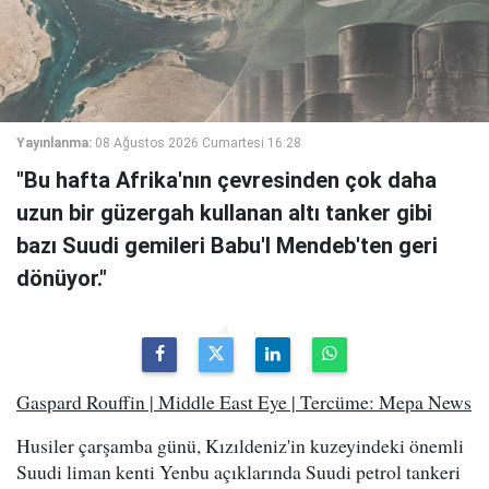
Yayınlanma:
08 Ağustos 2026 Cumartesi 16:28
"Bu hafta Afrika'nın çevresinden çok daha
uzun bir güzergah kullanan altı tanker gibi
bazı Suudi gemileri Babu'l Mendeb'ten geri
dönüyor."
Gaspard Rouffin | Middle East Eye | Tercüme: Mepa News
Husiler çarşamba günü, Kızıldeniz'in kuzeyindeki önemli
Suudi liman kenti Yenbu açıklarında Suudi petrol tankeri