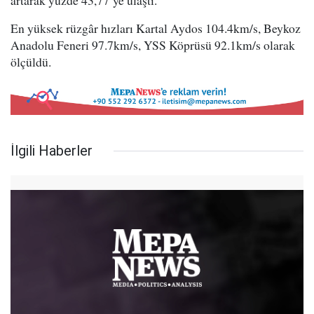
artarak yüzde 43,77’ye ulaştı.
En yüksek rüzgâr hızları Kartal Aydos 104.4km/s, Beykoz
Anadolu Feneri 97.7km/s, YSS Köprüsü 92.1km/s olarak
ölçüldü.
İlgili Haberler