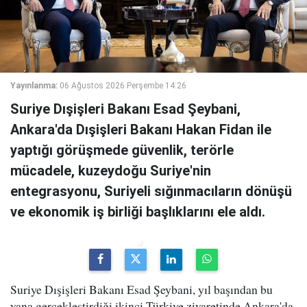
Yayınlanma:
06 Ağustos 2026 Perşembe 14:26
Suriye Dışişleri Bakanı Esad Şeybani,
Ankara'da Dışişleri Bakanı Hakan Fidan ile
yaptığı görüşmede güvenlik, terörle
mücadele, kuzeydoğu Suriye'nin
entegrasyonu, Suriyeli sığınmacıların dönüşü
ve ekonomik iş birliği başlıklarını ele aldı.
Suriye Dışişleri Bakanı Esad Şeybani, yıl başından bu
yana gerçekleştirdiği ikinci Türkiye ziyaretinde Ankara'da