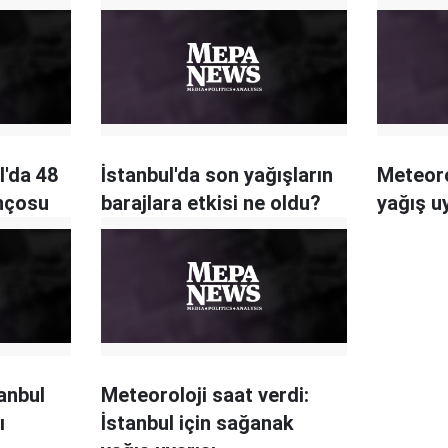
l'da 48
İstanbul'da son yağışların
Meteoro
ançosu
barajlara etkisi ne oldu?
yağış u
anbul
Meteoroloji saat verdi:
ı
İstanbul için sağanak