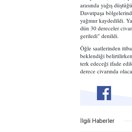
arasında yağış düştü
Davutpaşa bölgelerind
yağmur kaydedildi. Yağ
dün 30 dereceler civa
geriledi" denildi.
Öğle saatlerinden itib
beklendiği belirtilirk
terk edeceği ifade ed
derece civarında olacağ
İlgili Haberler