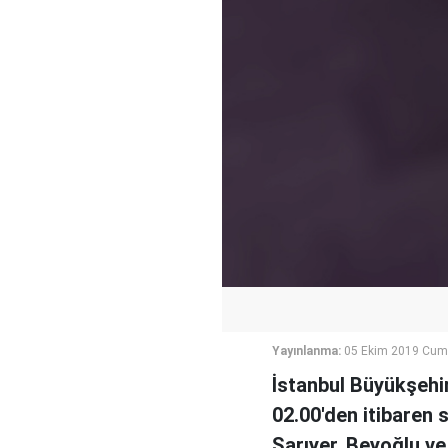
Yayınlanma:
05 Ekim 2019 Cuma
İstanbul Büyükşehir
02.00'den itibaren 
Sarıyer, Beyoğlu ve 