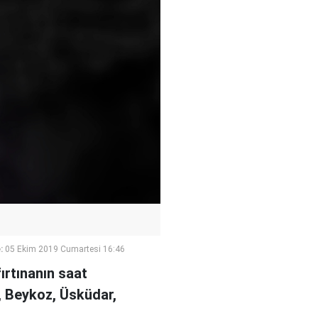
:
05 Ekim 2019 Cumartesi 16:46
ırtınanın saat
, Beykoz, Üsküdar,