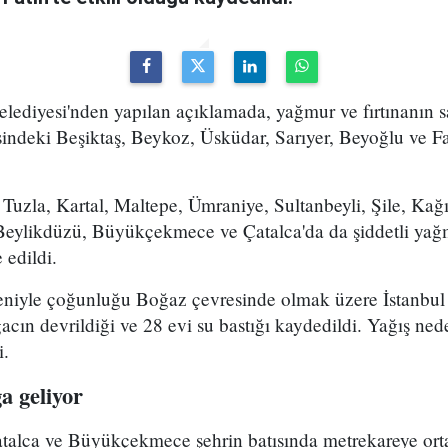
lediyesi'nden yapılan açıklamada, yağmur ve fırtınanın s
indeki Beşiktaş, Beykoz, Üsküdar, Sarıyer, Beyoğlu ve Fat
Tuzla, Kartal, Maltepe, Ümraniye, Sultanbeyli, Şile, Ka
eylikdüzü, Büyükçekmece ve Çatalca'da da şiddetli yağ
 edildi.
edeniyle çoğunluğu Boğaz çevresinde olmak üzere İstanbul
acın devrildiği ve 28 evi su bastığı kaydedildi. Yağış ned
i.
a geliyor
Çatalca ve Büyükçekmece şehrin batısında metrekareye ort