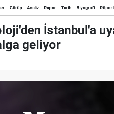
ler
Görüş
Analiz
Rapor
Tarih
Biyografi
Röport
oji'den İstanbul'a uy
alga geliyor