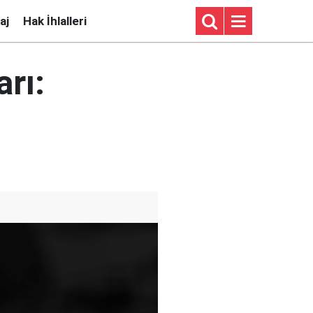
aj
Hak İhlalleri
arı: