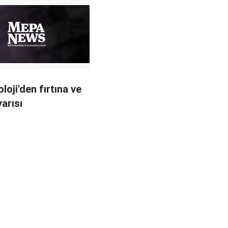
loji'den fırtına ve
yarısı