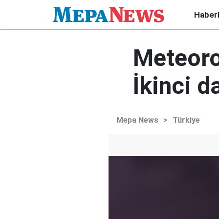
Haber
Meteorol
İkinci d
Mepa News
>
Türkiye