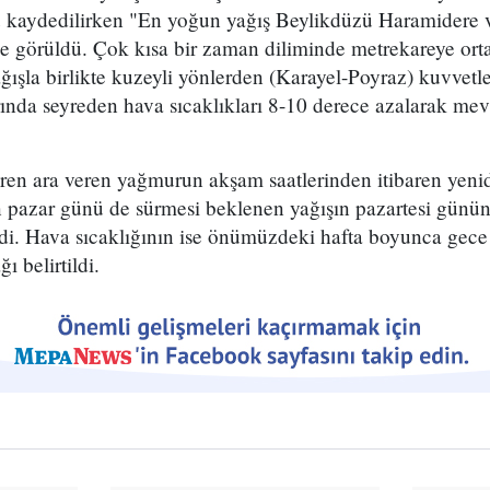
ğü kaydedilirken "En yoğun yağış Beylikdüzü Haramidere
e görüldü. Çok kısa bir zaman diliminde metrekareye ort
ışla birlikte kuzeyli yönlerden (Karayel-Poyraz) kuvvetl
rında seyreden hava sıcaklıkları 8-10 derece azalarak me
aren ara veren yağmurun akşam saatlerinden itibaren yenid
en pazar günü de sürmesi beklenen yağışın pazartesi günün
ildi. Hava sıcaklığının ise önümüzdeki hafta boyunca gec
ı belirtildi.