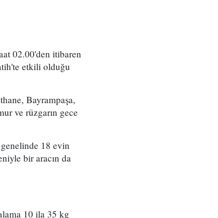
aat 02.00'den itibaren
ih'te etkili olduğu
ğıthane, Bayrampaşa,
mur ve rüzgarın gece
 genelinde 18 evin
eniyle bir aracın da
alama 10 ila 35 kg