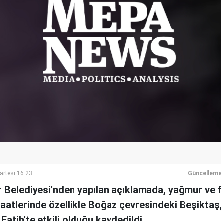
rtesi 16:23
Güncelleme
 Belediyesi'nden yapılan açıklamada, yağmur ve f
saatlerinde özellikle Boğaz çevresindeki Beşiktaş
Fatih'te etkili olduğu kaydedildi.