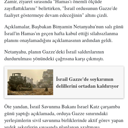
Zamir, ziyaret sırasında "Hamas'ı önemli ölçüde
zayıflattıklarını" belirtirken, "İsrail ordusunun Gazze'de
faaliyet göstermeye devam edeceğinin" altını çizdi.
Açıklamalar, Başbakan Binyamin Netanyahu'nun salı günü
İsrail'in Hamas'ın geçen hafta kabul ettiği silahsızlanma
planını onaylamadığını açıklamasının ardından geldi.
Netanyahu, planın Gazze'deki İsrail saldırılarının
durdurulması yönündeki çağrısına karşı çıkmıştı.
İsrail Gazze'de soykırımın
delillerini ortadan kaldırıyor
Öte yandan, İsrail Savunma Bakanı Israel Katz çarşamba
günü yaptığı açıklamada, orduya Gazze sınırındaki
yerleşimlerin sivil savunma birliklerinde aktif görev yapan
yedek askerlerin sayısında planlanan azaltmayı