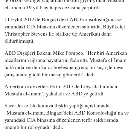
terörizm ve diğer suçlardan hüküm giymiş olan Mustafa
el-İmam'ı 19 yıl 6 ay hapis cezasına çarptırdı.
11 Eylül 2012'de Bingazi'deki ABD konsolosluğuna ve
yanındaki CIA binasına düzenlenen saldırıda, Büyükelçi
Christopher Stevens ile birlikte üç Amerikalı daha
öldürülmüştü.
ABD Dışişleri Bakanı Mike Pompeo, "Her biri Amerikan
ideallerinin uğruna hayatlarını feda etti. Mustafa el-İmam
hakkında verilen karar böylesine iğrenç bir suç işlemeye
çalışanlara güçlü bir mesaj gönderdi” dedi.
Amerikan kuvvetleri Ekim 2017'de Libya'da bulunan
Mustafa el-İmam’ı yakaladı ve ABD'ye getirdi.
Savcı Jesse Liu konuya ilişkin yaptığı açıklamada,
"Mustafa el-İmam, Bingazi'deki ABD Konsolosluğu’na ve
yanındaki CIA binasına düzenlenen terör saldırısında
önemli bir rol oynadı" dedi.