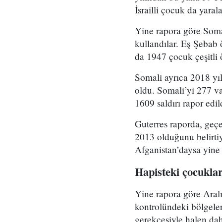
İsrailli çocuk da yaral
Yine rapora göre Soma
kullandılar. Eş Şebab 
da 1947 çocuk çeşitli ö
Somali ayrıca 2018 yıl
oldu. Somali’yi 277 v
1609 saldırı rapor edil
Guterres raporda, geçe
2013 olduğunu belirtiy
Afganistan’daysa yine 
Hapisteki çocukla
Yine rapora göre Aral
kontrolündeki bölgeler
gerekçesiyle halen dah