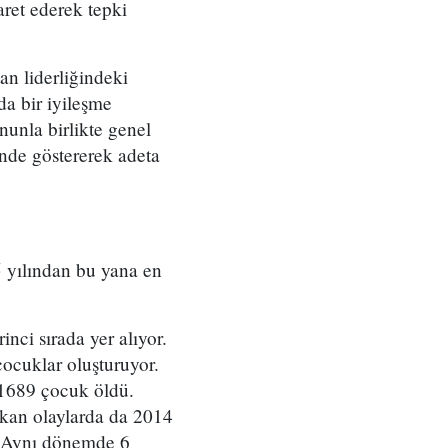
aret ederek tepki
n liderliğindeki
a bir iyileşme
unla birlikte genel
inde göstererek adeta
 yılından bu yana en
nci sırada yer alıyor.
çocuklar oluşturuyor.
 1689 çocuk öldü.
 çıkan olaylarda da 2014
ı. Aynı dönemde 6