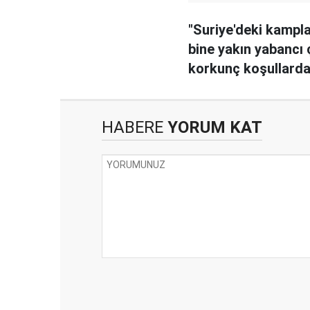
"Suriye'deki kampl
bine yakın yabancı
korkunç koşullard
tutuluyor"
HABERE
YORUM KAT