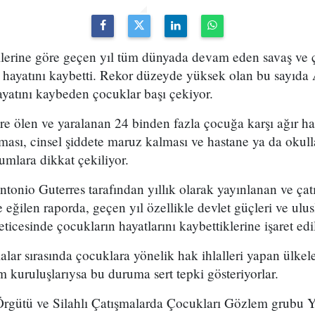
rilerine göre geçen yıl tüm dünyada devam eden savaş ve 
hayatını kaybetti. Rekor düzeyde yüksek olan bu sayıda Af
yatını kaybeden çocuklar başı çekiyor.
re ölen ve yaralanan 24 binden fazla çocuğa karşı ağır hak
ması, cinsel şiddete maruz kalması ve hastane ya da okulla
mlara dikkat çekiliyor.
onio Guterres tarafından yıllık olarak yayınlanan ve çat
eğilen raporda, geçen yıl özellikle devlet güçleri ve ulus
 neticesinde çocukların hayatlarını kaybettiklerine işaret edi
lar sırasında çocuklara yönelik hak ihlalleri yapan ülkeler
m kuruluşlarıysa bu duruma sert tepki gösteriyorlar.
 Örgütü ve Silahlı Çatışmalarda Çocukları Gözlem grubu