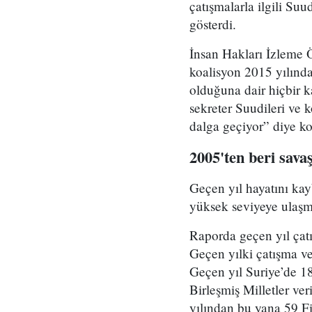
çatışmalarla ilgili Suu
gösterdi.
İnsan Hakları İzleme 
koalisyon 2015 yılında
olduğuna dair hiçbir 
sekreter Suudileri ve 
dalga geçiyor” diye ko
2005'ten beri sava
Geçen yıl hayatını ka
yüksek seviyeye ulaş
Raporda geçen yıl çatı
Geçen yılki çatışma ve
Geçen yıl Suriye’de 1
Birleşmiş Milletler ver
yılından bu yana 59 Fi