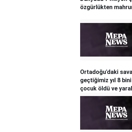
özgürlükten mahr
Ortadoğu'daki sav
geçtiğimiz yıl 8 bin
çocuk öldü ve yara