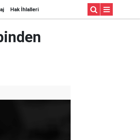
aj
Hak İhlalleri
binden