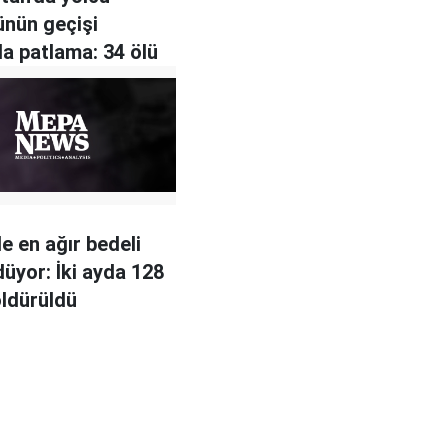
nün geçişi
da patlama: 34 ölü
e en ağır bedeli
düyor: İki ayda 128
ldürüldü