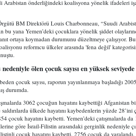
di Arabistan önderliğindeki koalisyona yönelik ifadeleri iş
Örgütü BM Direktörü Louis Charbonneau, “Suudi Arabista
n bu yana Yemen’deki çocuklara yönelik şiddet olaylarınd
kanıt ortaya koymadan durumunu düzeltmeye çalışıyor. Bun
koalisyonu reformcu ülkeler arasında 'fena değil' kategoris
nuştu.
ş nedeniyle ölen çocuk sayısı en yüksek seviyede
ybeden çocuk sayısı, raporun yayınlanmaya başladığı 2005
mış durumda.
şmalarda 3062 çocuğun hayatını kaybettiği Afganistan biri
 saldırılarda ülkede hayatını kaybedenlerin yüzde 28’ini 
854 çocuk hayatını kaybetti. Yemen’deki çatışmalarda da
ilerine göre İsrail-Filistin arasındaki gerginlik nedeniyle
listinli çocuk hayatını kaybetti, 2756 çocuk da yaraland