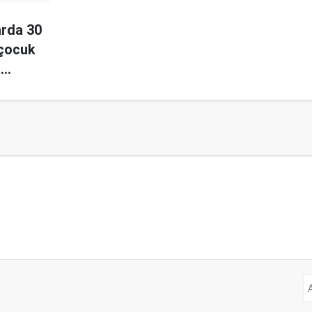
arda 30
 çocuk
a