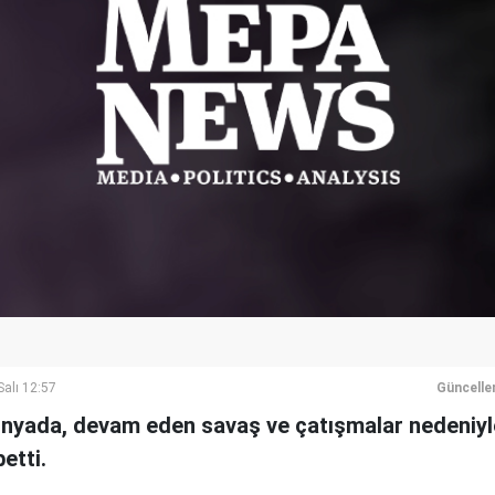
alı 12:57
Güncelle
ünyada, devam eden savaş ve çatışmalar nedeniyl
etti.