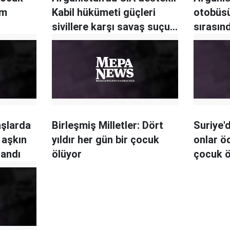
um
Kabil hükümeti güçleri
otobüsü
sivillere karşı savaş suçu
sırasın
işliyor
aşlarda
Birleşmiş Milletler: Dört
Suriye'd
i aşkın
yıldır her gün bir çocuk
onlar ö
landı
ölüyor
çocuk ö