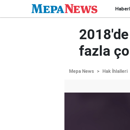
Haber
2018'de
fazla ç
Mepa News
>
Hak İhlalleri