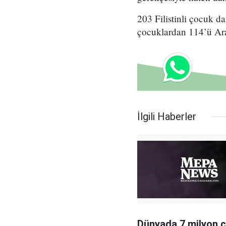
203 Filistinli çocuk d
çocuklardan 114’ü Aral
İlgili Haberler
Dünyada 7 milyon 