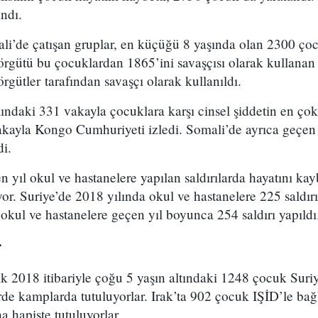
andı.
li’de çatışan gruplar, en küçüğü 8 yaşında olan 2300 çoc
örgütü bu çocuklardan 1865’ini savaşçısı olarak kullanan 
rgütler tarafından savaşçı olarak kullanıldı.
ındaki 331 vakayla çocuklara karşı cinsel şiddetin en çok
akayla Kongo Cumhuriyeti izledi. Somali’de ayrıca geçen 
di.
n yıl okul ve hastanelere yapılan saldırılarda hayatını ka
or. Suriye’de 2018 yılında okul ve hastanelere 225 saldırı
okul ve hastanelere geçen yıl boyunca 254 saldırı yapıldı
r
ık 2018 itibariyle çoğu 5 yaşın altındaki 1248 çocuk Sur
de kamplarda tutuluyorlar. Irak’ta 902 çocuk IŞİD’le bağl
a hapiste tutuluyorlar.