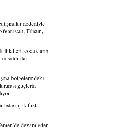
çatışmalar nedeniyle
ganistan, Filistin,
 ihlalleri, çocukların
ra saldırılar
ışma bölgelerindeki
lararası güçlerin
liyor.
 listesi çok fazla
 Yemen’de devam eden