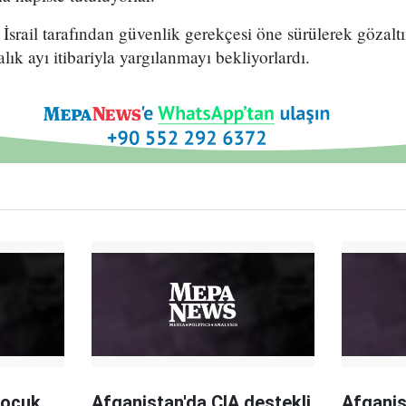
a İsrail tarafından güvenlik gerekçesi öne sürülerek gözalt
ık ayı itibariyla yargılanmayı bekliyorlardı.
çocuk
Afganistan'da CIA destekli
Afganis