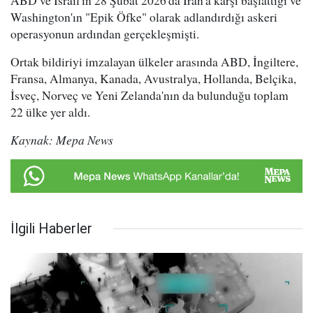
ABD ve İsrail'in 28 Şubat 2026'da İran'a karşı başlattığı ve
Washington'ın "Epik Öfke" olarak adlandırdığı askeri
operasyonun ardından gerçekleşmişti.
Ortak bildiriyi imzalayan ülkeler arasında ABD, İngiltere,
Fransa, Almanya, Kanada, Avustralya, Hollanda, Belçika,
İsveç, Norveç ve Yeni Zelanda'nın da bulunduğu toplam
22 ülke yer aldı.
Kaynak: Mepa News
İlgili Haberler